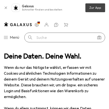
Galaxus
Zur App
Schneller finden und bestellen
Einstellungen
Kundenkonto
Vergleichslisten
Merklisten
Warenkorb
Navigation nach Kategorien
Menü
Suche
We are Tokyo
Deine Daten. Deine Wahl.
Wenn du nur das Nötigste wählst, erfassen wir mit
Kategorien anzeigen
Cookies und ähnlichen Technologien Informationen zu
deinem Gerät und deinem Nutzungsverhalten auf unserer
Website. Diese brauchen wir, um dir bspw. ein sicheres
Login und Basisfunktionen wie den Warenkorb zu
ermöglichen.
Wenn du allem zustimmst, können wir diese Daten