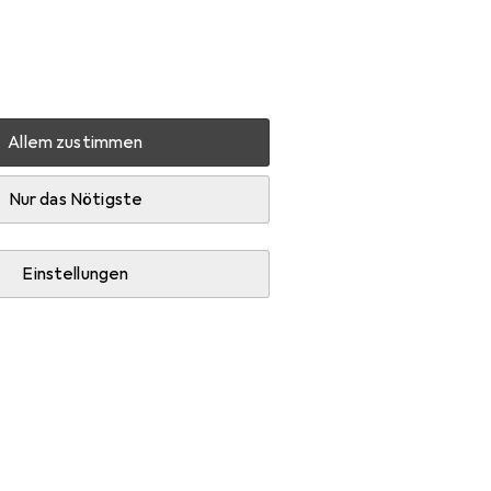
Einstellungen
Kundenkonto
Vergleichslisten
Merklisten
Warenkorb
Anmelden
Allem zustimmen
Nur das Nötigste
Einstellungen