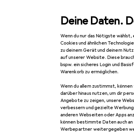
Suche
Deine Daten. D
Wenn du nur das Nötigste wählst, 
Wimzo Med
Navigation nach Kategorien
Gesamtsortiment
Cookies und ähnlichen Technologi
zu deinem Gerät und deinem Nutz
auf unserer Website. Diese brauch
Wimzo Media
bspw. ein sicheres Login und Basis
Warenkorb zu ermöglichen.
Kinderbücher
Wenn du allem zustimmst, können 
darüber hinaus nutzen, um dir pers
Angebote zu zeigen, unsere Webs
verbessern und gezielte Werbung
anderen Webseiten oder Apps an
können bestimmte Daten auch an 
Werbepartner weitergegeben we