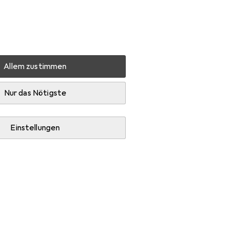
Einstellungen
Kundenkonto
Vergleichslisten
Merklisten
Warenkorb
Anmelden
Allem zustimmen
Nur das Nötigste
Einstellungen