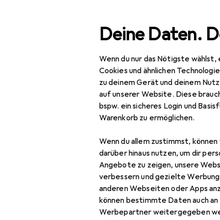
Suche
Deine Daten. D
Wenn du nur das Nötigste wählst, 
Wonderful S
Navigation nach Kategorien
Gesamtsortiment
Cookies und ähnlichen Technologi
zu deinem Gerät und deinem Nutz
auf unserer Website. Diese brauch
Wonderful Stories
bspw. ein sicheres Login und Basis
Warenkorb zu ermöglichen.
Kinderbücher
Wenn du allem zustimmst, können 
darüber hinaus nutzen, um dir pers
Angebote zu zeigen, unsere Webs
verbessern und gezielte Werbung
anderen Webseiten oder Apps an
können bestimmte Daten auch an 
Werbepartner weitergegeben we