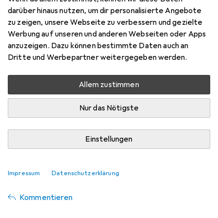
darüber hinaus nutzen, um dir personalisierte Angebote
zu zeigen, unsere Webseite zu verbessern und gezielte
Bewertung für TP-Link Re200
Werbung auf unseren und anderen Webseiten oder Apps
anzuzeigen. Dazu können bestimmte Daten auch an
Dritte und Werbepartner weitergegeben werden.
SommerMarco
+2
vor 6 Jahren
hat dieses Produkt gekauft
Allem zustimmen
Nur das Nötigste
+ Preis +Grösse +Leistung - Installation
Hatte schwirigkeiten es ins Netzwerk zu integrieren. War
dann nur möglich mit dem Laptop.
Einstellungen
Ist dann recht gut gegangen und hat dann eine Woche
lang funktioniert, dann auf einmal ein hänger. Konnte aber
schnell behoben werden.
Impressum
Datenschutzerklärung
Kommentieren