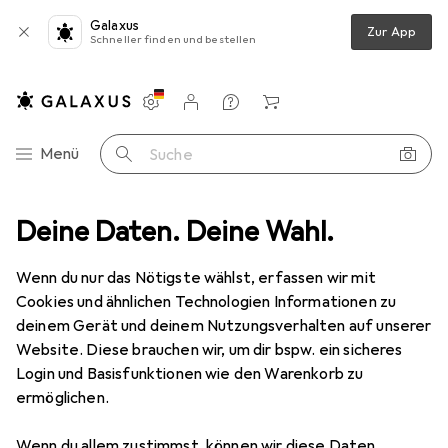
Galaxus
Zur App
Schneller finden und bestellen
Einstellungen
Kundenkonto
Vergleichslisten
Merklisten
Warenkorb
Navigation nach Kategorien
Menü
Suche
Deine Daten. Deine Wahl.
Produktbewertungen
+ Preis +Grösse +Leistung - Installatio...
Wenn du nur das Nötigste wählst, erfassen wir mit
Cookies und ähnlichen Technologien Informationen zu
deinem Gerät und deinem Nutzungsverhalten auf unserer
EUR
22,85
Website. Diese brauchen wir, um dir bspw. ein sicheres
TP-Link
Re200
Login und Basisfunktionen wie den Warenkorb zu
433 Mbit/s, 300 Mbit/s
ermöglichen.
Wenn du allem zustimmst, können wir diese Daten