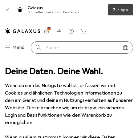
Galaxus
Zur App
Schneller finden und bestellen
Einstellungen
Kundenkonto
Vergleichslisten
Merklisten
Warenkorb
Navigation nach Kategorien
Menü
Suche
Deine Daten. Deine Wahl.
Produktbewertungen
Alles ist top an dem Stuhl, ich freue mi...
Wenn du nur das Nötigste wählst, erfassen wir mit
Cookies und ähnlichen Technologien Informationen zu
deinem Gerät und deinem Nutzungsverhalten auf unserer
EUR
391,30
Website. Diese brauchen wir, um dir bspw. ein sicheres
noblechairs
Epic
Login und Basisfunktionen wie den Warenkorb zu
ermöglichen.
Wenn du allem zustimmst, können wir diese Daten