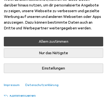
darüber hinaus nutzen, um dir personalisierte Angebote
zu zeigen, unsere Webseite zu verbessern und gezielte
Bewertung für noblechairs Epic
Werbung auf unseren und anderen Webseiten oder Apps
anzuzeigen. Dazu können bestimmte Daten auch an
Dritte und Werbepartner weitergegeben werden.
Virginia 13
+2
vor 6 Jahren
hat dieses Produkt gekauft
Allem zustimmen
Nur das Nötigste
Alles ist top an dem Stuhl, ich freue mich sehr ihn zu
haben. Kann ihn nur weiterempfehlen.
Fantastischer Stuhl man merkt seine super Qualität, allein
Einstellungen
schon beim zusammenbauen. So gut wie alles ist
verstellbar und super bequem. Ich kann ihn wirklich nur
weiter empfehlen.
Impressum
Datenschutzerklärung
Kommentieren