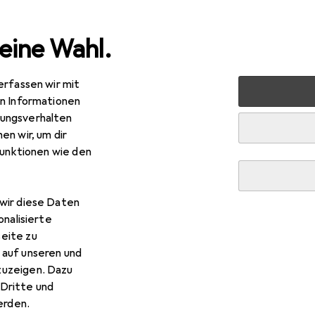
eine Wahl.
erfassen wir mit
400mm f/4-6.3 Leica DG Vario-Elmar ASPH. Power O.I.S.
P
en Informationen
ungsverhalten
en wir, um dir
nasonic
100-400mm f/4-6.3 Leica DG Vario-Elmar
funktionen wie den
o Four Thirds, Micro Four Thirds
wir diese Daten
onalisierte
nasonic 100-400mm f/4-6.3 Leica DG Var
eite zu
 auf unseren und
zuzeigen. Dazu
Dritte und
ieses Produkt gekauft
rden.