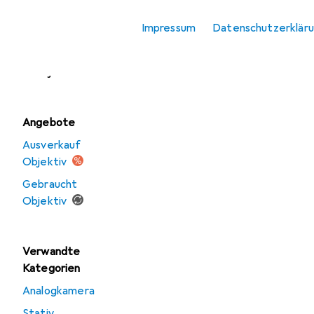
Objektivdeckel
Alles perfekt. Ein super O
Impressum
Datenschutzerklär
Es hat alles sehr gut gekla
Objektivfilter
Objektivkonverter
Kommentieren
Angebote
Ausverkauf
Objektiv
Gebraucht
Objektiv
Verwandte
Kategorien
Analogkamera
Stativ