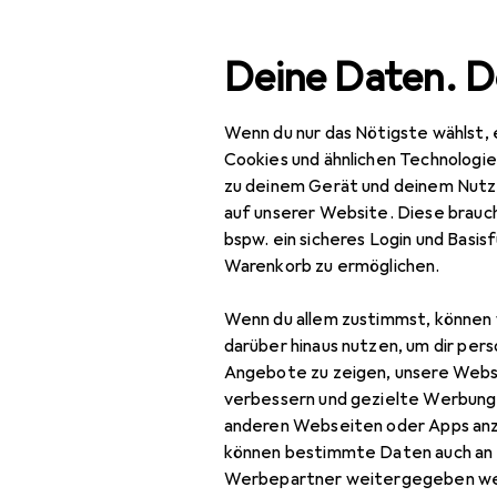
Suche
Deine Daten. D
Wenn du nur das Nötigste wählst, 
Navigation nach Kategorien
 + Video
Objektive + Filter
Objektiv
Panasonic 100-
Gesamtsortiment
Cookies und ähnlichen Technologi
zu deinem Gerät und deinem Nutz
IT + Multimedia
auf unserer Website. Diese brauch
Pa
bspw. ein sicheres Login und Basis
Foto + Video
Micr
Warenkorb zu ermöglichen.
Objektive + Filter
Wenn du allem zustimmst, können 
Gegenlichtblende
darüber hinaus nutzen, um dir pers
Bewertung für Pa
Angebote zu zeigen, unsere Webs
Kameratasche
verbessern und gezielte Werbung
anderen Webseiten oder Apps an
Objektiv
Eberle Thomas
können bestimmte Daten auch an 
vor 6 Jahren
• hat d
Objektivadapter
Werbepartner weitergegeben we