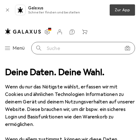
Galaxus
Zur App
Schneller finden und bestellen
Einstellungen
Kundenkonto
Vergleichslisten
Merklisten
Warenkorb
Navigation nach Kategorien
Menü
Suche
Produktbewertungen
Deine Daten. Deine Wahl.
auch der neue Akku war nach einem Jahr w...
Wenn du nur das Nötigste wählst, erfassen wir mit
Cookies und ähnlichen Technologien Informationen zu
Emporia
Mobiltelefon Akku Active
deinem Gerät und deinem Nutzungsverhalten auf unserer
V50 4G
Website. Diese brauchen wir, um dir bspw. ein sicheres
Login und Basisfunktionen wie den Warenkorb zu
ermöglichen.
Wenn du allem zustimmst, können wir diese Daten