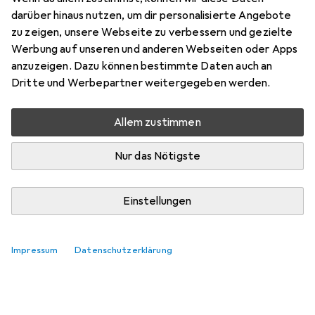
Bewertung für Emporia Mobiltelefon
darüber hinaus nutzen, um dir personalisierte Angebote
zu zeigen, unsere Webseite zu verbessern und gezielte
Akku Active V50 4G
Werbung auf unseren und anderen Webseiten oder Apps
anzuzeigen. Dazu können bestimmte Daten auch an
peterkunz30
Dritte und Werbepartner weitergegeben werden.
0
vor 2 Jahren
hat dieses Produkt gekauft
Allem zustimmen
auch der neue Akku war nach einem Jahr wieder hinüber
Nur das Nötigste
Neben der kurzen Lebenszeit des Akkus ist das
(zugehörige) Telefon für
Einstellungen
ältere Personen auch nicht so einfach bedienbar.
Contra
Kurze Lebensdauer
Impressum
Datenschutzerklärung
Kommentieren