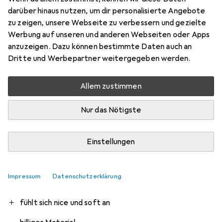
darüber hinaus nutzen, um dir personalisierte Angebote
Bewertung für Nalia Hybrid Hülle
zu zeigen, unsere Webseite zu verbessern und gezielte
Semi-Transparent mit 2x Display-
Werbung auf unseren und anderen Webseiten oder Apps
Schutzglas & 2x Kamera-Glas
anzuzeigen. Dazu können bestimmte Daten auch an
Dritte und Werbepartner weitergegeben werden.
Lora666
0
Allem zustimmen
vor 2 Jahren
hat dieses Produkt gekauft
Nur das Nötigste
Auf dem Bild hui, in Wirklichkeit pfui...
Einstellungen
Davon ist nur die schöne Hülle brauchbar. Der Rest ist
schon im Müll da billig und unbrauchbar (und unnötige
"screen protector accessories")
Impressum
Datenschutzerklärung
Pro
Contra
schöne Farbe
fühlt sich nice und soft an