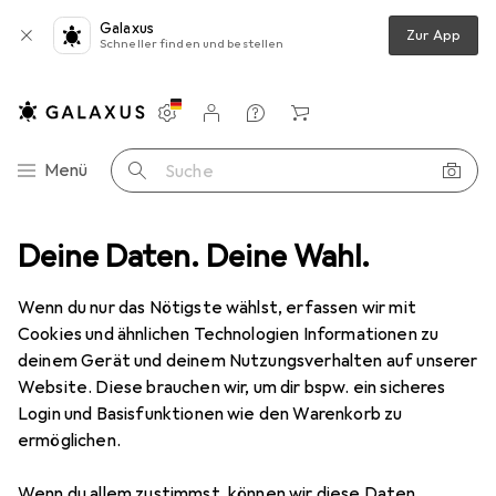
Galaxus
Zur App
Schneller finden und bestellen
Einstellungen
Kundenkonto
Vergleichslisten
Merklisten
Warenkorb
Navigation nach Kategorien
Menü
Suche
as
Deine Daten. Deine Wahl.
Produktbewertungen
Auf dem Bild hui, in Wirklichkeit pfui.....
Wenn du nur das Nötigste wählst, erfassen wir mit
Cookies und ähnlichen Technologien Informationen zu
EUR
8,99
Nalia
Hybrid Hülle Semi-Transparent
deinem Gerät und deinem Nutzungsverhalten auf unserer
mit 2x Display-Schutzglas & 2x
Website. Diese brauchen wir, um dir bspw. ein sicheres
Kamera-Glas
Samsung Galaxy S23 Ultra
Login und Basisfunktionen wie den Warenkorb zu
ermöglichen.
Wenn du allem zustimmst, können wir diese Daten