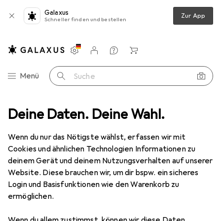
Galaxus
Zur App
Schneller finden und bestellen
Einstellungen
Kundenkonto
Vergleichslisten
Merklisten
Warenkorb
Navigation nach Kategorien
Menü
Suche
nical Car Holder
Deine Daten. Deine Wahl.
Produktbewertungen
Auto Handy Halterung
Wenn du nur das Nötigste wählst, erfassen wir mit
Cookies und ähnlichen Technologien Informationen zu
EUR
10,26
bei 2 Stück
deinem Gerät und deinem Nutzungsverhalten auf unserer
Joyroom
Mechanical Car Holder
Website. Diese brauchen wir, um dir bspw. ein sicheres
Login und Basisfunktionen wie den Warenkorb zu
ermöglichen.
Wenn du allem zustimmst, können wir diese Daten