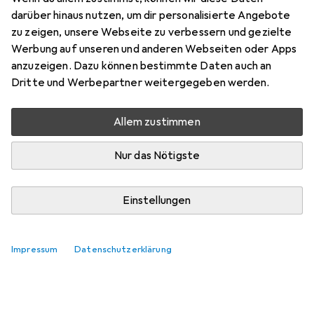
Bewertung für Joyroom Mechanical
darüber hinaus nutzen, um dir personalisierte Angebote
Car Holder
zu zeigen, unsere Webseite zu verbessern und gezielte
Werbung auf unseren und anderen Webseiten oder Apps
anzuzeigen. Dazu können bestimmte Daten auch an
AlexK1984
0
Dritte und Werbepartner weitergegeben werden.
vor 2 Jahren
hat dieses Produkt gekauft
Allem zustimmen
Auto Handy Halterung
Nur das Nötigste
Einfach in der Handhabung, passt bei jedem
Lüftungsauslass bei jedem Auto, super Preis -
Einstellungen
Leistungsverhältnis !
Pro
Drehbar ( Handy Hochformat oder Querformat )
Impressum
Datenschutzerklärung
Kommentieren