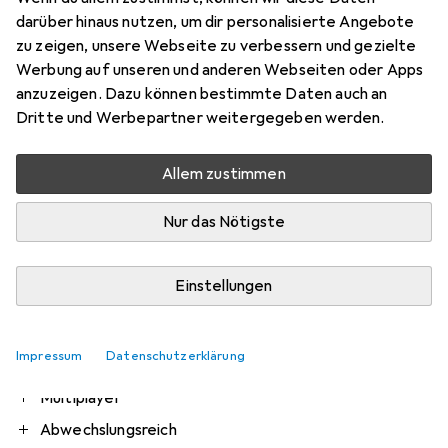
darüber hinaus nutzen, um dir personalisierte Angebote
zu zeigen, unsere Webseite zu verbessern und gezielte
Werbung auf unseren und anderen Webseiten oder Apps
Bewertung für Nintendo Mario Kart 8
anzuzeigen. Dazu können bestimmte Daten auch an
Deluxe
Dritte und Werbepartner weitergegeben werden.
McLovin8400
Allem zustimmen
+2
vor 6 Jahren
hat dieses Produkt gekauft
Nur das Nötigste
Bestes Party Spiel
Einstellungen
Eines der besten Mario Kart Spiele. Viele Rennstrecken.
Angenehmer Schwierigkeitsgrad.
Impressum
Datenschutzerklärung
Pro
Contra
Auch unterwegs gut spielbar
Multiplayer
Abwechslungsreich