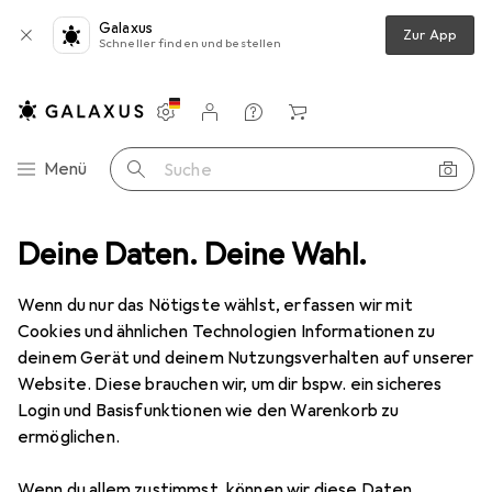
Galaxus
Zur App
Schneller finden und bestellen
Einstellungen
Kundenkonto
Vergleichslisten
Merklisten
Warenkorb
Navigation nach Kategorien
Menü
Suche
 Mario Kart 8 Deluxe
Deine Daten. Deine Wahl.
Produktbewertungen
Bestes Party Spiel
Wenn du nur das Nötigste wählst, erfassen wir mit
Cookies und ähnlichen Technologien Informationen zu
deinem Gerät und deinem Nutzungsverhalten auf unserer
Nintendo
Mario Kart 8 Deluxe
Website. Diese brauchen wir, um dir bspw. ein sicheres
Switch, DE
Login und Basisfunktionen wie den Warenkorb zu
ermöglichen.
Wenn du allem zustimmst, können wir diese Daten