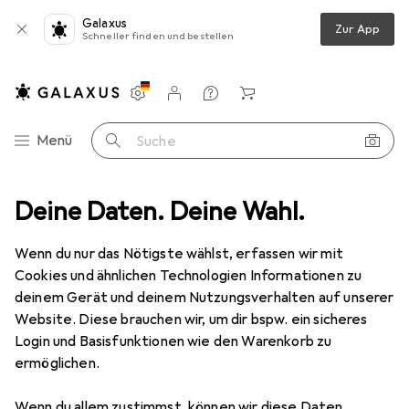
Galaxus
Zur App
Schneller finden und bestellen
Einstellungen
Kundenkonto
Vergleichslisten
Merklisten
Warenkorb
Navigation nach Kategorien
Menü
Suche
ruchtal
Deine Daten. Deine Wahl.
Produktbewertungen
Ein richtig schönes Lego Modell
Wenn du nur das Nötigste wählst, erfassen wir mit
Cookies und ähnlichen Technologien Informationen zu
EUR
538,05
LEGO
Bruchtal
deinem Gerät und deinem Nutzungsverhalten auf unserer
10316, LEGO Lord of the Rings
Website. Diese brauchen wir, um dir bspw. ein sicheres
Login und Basisfunktionen wie den Warenkorb zu
ermöglichen.
Wenn du allem zustimmst, können wir diese Daten