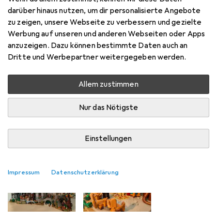
Bewertung für LEGO Bruchtal
darüber hinaus nutzen, um dir personalisierte Angebote
zu zeigen, unsere Webseite zu verbessern und gezielte
TenshiKitano
Werbung auf unseren und anderen Webseiten oder Apps
+2
vor 2 Jahren
anzuzeigen. Dazu können bestimmte Daten auch an
hat dieses Produkt gekauft
Dritte und Werbepartner weitergegeben werden.
Ein richtig schönes Lego Modell
Allem zustimmen
Das Set ist relativ schnell zusammengesezt, wenn man
Nur das Nötigste
etwas geübt ist. Und wer Freude an Lego / Modellen /
DIY-Sets hat und oder ein Fan von Herr der Ringe ist,
kommt hier auf seine Kosten. Zuletzt sollte man sich aber
Einstellungen
auch
mehr
Impressum
Datenschutzerklärung