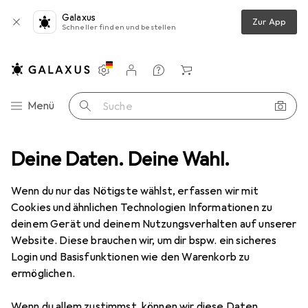
Galaxus
Zur App
Schneller finden und bestellen
Einstellungen
Kundenkonto
Vergleichslisten
Merklisten
Warenkorb
Navigation nach Kategorien
Menü
Suche
oyager 5200 UC
Deine Daten. Deine Wahl.
Produktbewertungen
Einwandfreie Lieferung
Wenn du nur das Nötigste wählst, erfassen wir mit
EUR
250,73
HP
Voyager 5200 UC
Cookies und ähnlichen Technologien Informationen zu
Kabelgebunden, Kabellos, USB-A, Microsoft Teams
deinem Gerät und deinem Nutzungsverhalten auf unserer
Website. Diese brauchen wir, um dir bspw. ein sicheres
Login und Basisfunktionen wie den Warenkorb zu
ermöglichen.
Bewertung für HP Voyager 5200 UC
Wenn du allem zustimmst, können wir diese Daten