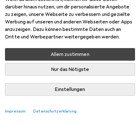
darüber hinaus nutzen, um dir personalisierte Angebote
HöflicherDiyroid47
+1
zu zeigen, unsere Webseite zu verbessern und gezielte
vor 2 Jahren
hat dieses Produkt gekauft
Werbung auf unseren und anderen Webseiten oder Apps
anzuzeigen. Dazu können bestimmte Daten auch an
Dritte und Werbepartner weitergegeben werden.
Einwandfreie Lieferung
Der Artikel wurde am Tag nach der Bestellung
Allem zustimmen
einwandfrei nach Hause geliefert.
Nur das Nötigste
Kommentieren
Einstellungen
Impressum
Datenschutzerklärung