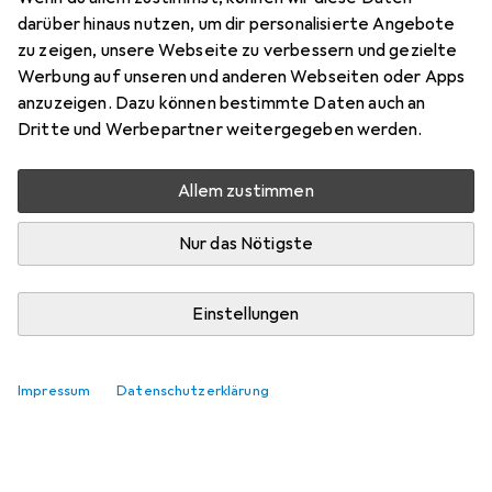
darüber hinaus nutzen, um dir personalisierte Angebote
zu zeigen, unsere Webseite zu verbessern und gezielte
b.wiederkehr7
0
Werbung auf unseren und anderen Webseiten oder Apps
vor 2 Jahren
anzuzeigen. Dazu können bestimmte Daten auch an
hat dieses Produkt gekauft
Dritte und Werbepartner weitergegeben werden.
Epson Tinte
Allem zustimmen
Schnelle Lieferung wie immer
Nur das Nötigste
Pro
Original Epson
Kommentieren
Einstellungen
Impressum
Datenschutzerklärung