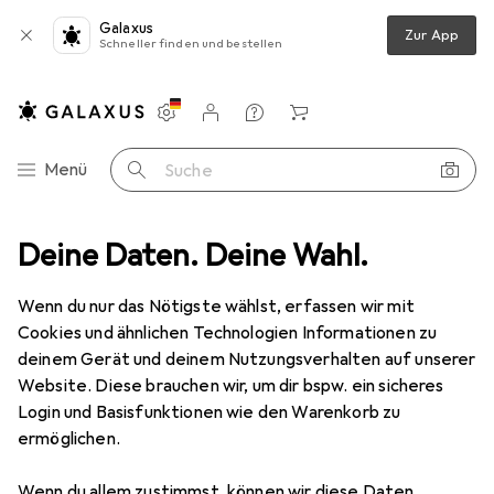
Galaxus
Zur App
Schneller finden und bestellen
Einstellungen
Kundenkonto
Vergleichslisten
Merklisten
Warenkorb
Navigation nach Kategorien
Menü
Suche
kerpatrone
Deine Daten. Deine Wahl.
Epson 502xl
Produktbewertungen
Epson Tinte
Wenn du nur das Nötigste wählst, erfassen wir mit
EUR
83,31
Cookies und ähnlichen Technologien Informationen zu
Epson
502xl
deinem Gerät und deinem Nutzungsverhalten auf unserer
BK, C, M, Y
Website. Diese brauchen wir, um dir bspw. ein sicheres
Login und Basisfunktionen wie den Warenkorb zu
ermöglichen.
Bewertung für Epson 502xl
Wenn du allem zustimmst, können wir diese Daten