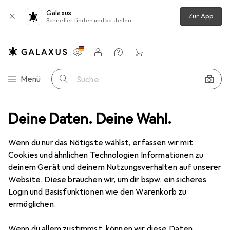
Galaxus
Zur App
Schneller finden und bestellen
Einstellungen
Kundenkonto
Vergleichslisten
Merklisten
Warenkorb
Navigation nach Kategorien
Menü
Suche
eal aus Kunststoff
Deine Daten. Deine Wahl.
Produktbewertungen
Erfüllt seinen zweck
EUR
2,92
bei 2 Stück
Wenn du nur das Nötigste wählst, erfassen wir mit
Wedo
Lineal aus Kunststoff
Cookies und ähnlichen Technologien Informationen zu
30 cm, Kunststoff
deinem Gerät und deinem Nutzungsverhalten auf unserer
Website. Diese brauchen wir, um dir bspw. ein sicheres
Login und Basisfunktionen wie den Warenkorb zu
Bewertung für Wedo Lineal aus
ermöglichen.
Kunststoff
Wenn du allem zustimmst, können wir diese Daten