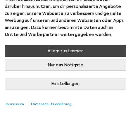
darüber hinaus nutzen, um dir personalisierte Angebote
Knuddel1986
zu zeigen, unsere Webseite zu verbessern und gezielte
0
vor 6 Jahren
Werbung auf unseren und anderen Webseiten oder Apps
hat dieses Produkt gekauft
anzuzeigen. Dazu können bestimmte Daten auch an
Dritte und Werbepartner weitergegeben werden.
Erfüllt seinen zweck
Stabil und flexibel
Allem zustimmen
Kommentieren
Nur das Nötigste
Einstellungen
Impressum
Datenschutzerklärung