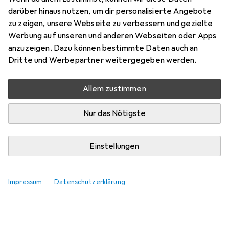
benitschko
darüber hinaus nutzen, um dir personalisierte Angebote
+2
vor 2 Jahren
zu zeigen, unsere Webseite zu verbessern und gezielte
hat dieses Produkt gekauft
Werbung auf unseren und anderen Webseiten oder Apps
anzuzeigen. Dazu können bestimmte Daten auch an
Dritte und Werbepartner weitergegeben werden.
Fehlendes Ladegerät
Warum wird beim Verkauf vor Ort in Zürich nicht darauf
Allem zustimmen
hingewiesen, dass es für den Pen2 noch ein Ladegerät
braucht. Meiner Meinung sollte dies bei dem Kauf
Nur das Nötigste
inklusive sein und sollte nicht danach noch bestellt
werden. Zusammen
mehr
Einstellungen
Kommentieren
Impressum
Datenschutzerklärung