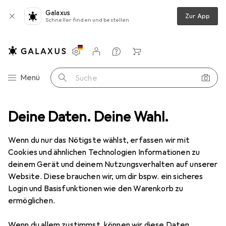
Galaxus
Zur App
Schneller finden und bestellen
Einstellungen
Kundenkonto
Vergleichslisten
Merklisten
Warenkorb
Navigation nach Kategorien
Menü
Suche
lim Pen 2 (Retail)
Deine Daten. Deine Wahl.
Produktbewertungen
Fehlendes Ladegerät
EUR
99,48
Wenn du nur das Nötigste wählst, erfassen wir mit
Microsoft
Surface Slim Pen 2 (Retail)
Cookies und ähnlichen Technologien Informationen zu
deinem Gerät und deinem Nutzungsverhalten auf unserer
Website. Diese brauchen wir, um dir bspw. ein sicheres
Bewertung für Microsoft Surface Slim
Login und Basisfunktionen wie den Warenkorb zu
ermöglichen.
Pen 2 (Retail)
Wenn du allem zustimmst, können wir diese Daten