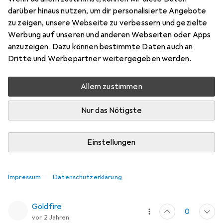
EUR
12,60
bei 2 Stück
darüber hinaus nutzen, um dir personalisierte Angebote
Ravensburger
Puzzle-Conserver
zu zeigen, unsere Webseite zu verbessern und gezielte
permanent
Werbung auf unseren und anderen Webseiten oder Apps
anzuzeigen. Dazu können bestimmte Daten auch an
Dritte und Werbepartner weitergegeben werden.
Allem zustimmen
Nur das Nötigste
Einstellungen
Bewertung für Ravensburger Puzzle-
Conserver permanent
Impressum
Datenschutzerklärung
Goldfire
0
vor 2 Jahren