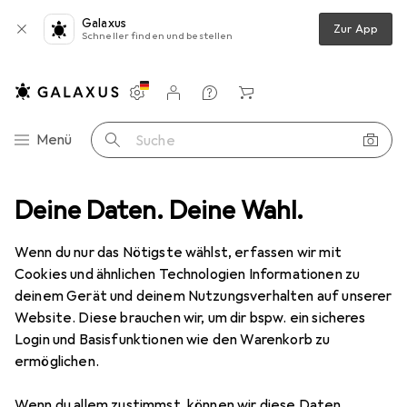
Galaxus
Zur App
Schneller finden und bestellen
Einstellungen
Kundenkonto
Vergleichslisten
Merklisten
Warenkorb
Navigation nach Kategorien
Menü
Suche
nserver permanent
Deine Daten. Deine Wahl.
Produktbewertungen
Funktioniert perfekt
Wenn du nur das Nötigste wählst, erfassen wir mit
Cookies und ähnlichen Technologien Informationen zu
deinem Gerät und deinem Nutzungsverhalten auf unserer
Website. Diese brauchen wir, um dir bspw. ein sicheres
Login und Basisfunktionen wie den Warenkorb zu
ermöglichen.
Wenn du allem zustimmst, können wir diese Daten