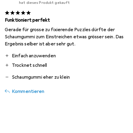
hat dieses Produkt gekauft
Funktioniert perfekt
Gerade für grosse zu fixierende Puzzles dürfte der
Schaumgummi zum Einstreichen etwas grösser sein. Das
Ergebnis selber ist aber sehr gut.
Pro
Contra
Einfach anzuwenden
Trocknet schnell
Schaumgummi eher zu klein
Kommentieren