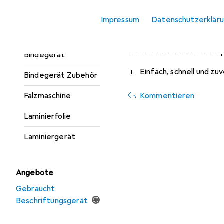
Beschriftungsgerät
vor 2 Jahren
• hat d
Impressum
Datenschutzerklär
Beschriftungsgerät
Zubehör
Funktioniert super
Das Gerät funktioniert su
Bindegerät
Pro
Einfach, schnell und zuv
Bindegerät Zubehör
Kommentieren
Falzmaschine
Laminierfolie
Laminiergerät
Angebote
Gebraucht
Beschriftungsgerät