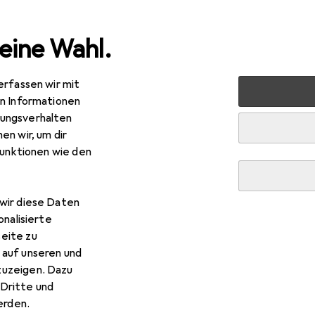
eine Wahl.
erfassen wir mit
räte
Beschriftungsgerät
Brother P-Touch Cube Plus P
en Informationen
ungsverhalten
en wir, um dir
funktionen wie den
R
2,42
other
P-Touch Cube Plus PT-P710BT
wir diese Daten
onalisierte
eite zu
 auf unseren und
other P-Touch Cube Plus PT-P710BT
zuzeigen. Dazu
Dritte und
rden.