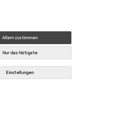
Einstellungen
Kundenkonto
Vergleichslisten
Merklisten
Warenkorb
Anmelden
Allem zustimmen
T-P710BT
Produktbewertungen
Funktioniert super
Nur das Nötigste
Einstellungen