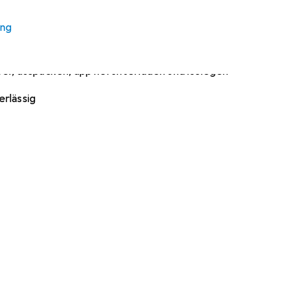
ieses Produkt gekauft
ung
per, auspacken, app herunterladen und loslegen
erlässig