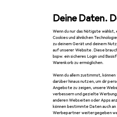
Suche
Deine Daten. D
Wenn du nur das Nötigste wählst, 
Navigation nach Kategorien
sortiment
Büro + Schreibwaren
Bürotechnik
Büroge
Gesamtsortiment
Cookies und ähnlichen Technologi
zu deinem Gerät und deinem Nutz
Büro + Schreibwaren
auf unserer Website. Diese brauch
bspw. ein sicheres Login und Basis
Bürotechnik
EU
10
Warenkorb zu ermöglichen.
Br
Bürogeräte
Wenn du allem zustimmst, können 
Aktenvernichter
darüber hinaus nutzen, um dir pers
Angebote zu zeigen, unsere Webs
Aktenvernichter
verbessern und gezielte Werbung
Zubehör
Bewertung für Br
anderen Webseiten oder Apps an
können bestimmte Daten auch an 
Beschriftungsband
Werbepartner weitergegeben we
fdixmm