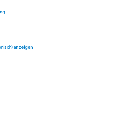
ieses Produkt gekauft
ung
ienisch) anzeigen