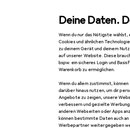
Suche
Deine Daten. D
Wenn du nur das Nötigste wählst, 
Navigation nach Kategorien
Gesamtsortiment
IT + Multimedia
Audio
Instru
Gesamtsortiment
Cookies und ähnlichen Technologi
zu deinem Gerät und deinem Nutz
IT + Multimedia
auf unserer Website. Diese brauch
bspw. ein sicheres Login und Basis
EU
20
Audio
Warenkorb zu ermöglichen.
K
Instrumente
Cel
Wenn du allem zustimmst, können 
Zubehör Instrumente
darüber hinaus nutzen, um dir pers
Angebote zu zeigen, unsere Webs
Audio Racks + Cases
verbessern und gezielte Werbung
Bewertung für K&
anderen Webseiten oder Apps an
Audiokabel
können bestimmte Daten auch an 
Effektgerät
Werbepartner weitergegeben we
Sariii