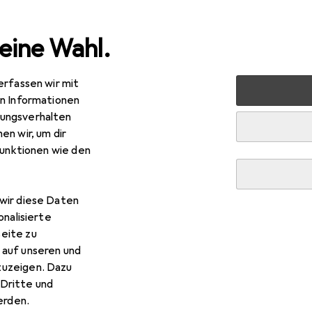
eine Wahl.
erfassen wir mit
mente
Zubehör Instrumente
Instrumentenständer + Ha
en Informationen
ungsverhalten
en wir, um dir
funktionen wie den
R
,66
&M
Heli 2
lo, E-Gitarre, Gitarre, Waldhorn
wir diese Daten
onalisierte
eite zu
 auf unseren und
M Heli 2
zuzeigen. Dazu
Dritte und
rden.