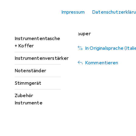
vor 6 Jahren
• hat d
Effektpedal
Impressum
Datenschutzerklär
Instrumentenständer
Ganz gut
+ Halter
Super
Instrumententasche
+ Koffer
In Originalsprache (Ital
Instrumentenverstärker
Kommentieren
Notenständer
Stimmgerät
Zubehör
Instrumente