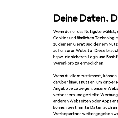
Suche
Deine Daten. D
Wenn du nur das Nötigste wählst, 
Navigation nach Kategorien
 + Multimedia
Smartphones + Tablets
Smartphone Zube
Gesamtsortiment
Cookies und ähnlichen Technologi
zu deinem Gerät und deinem Nutz
IT + Multimedia
auf unserer Website. Diese brauch
EU
17,
bspw. ein sicheres Login und Basis
Smartphones +
Pa
Warenkorb zu ermöglichen.
Tablets
1 S
Wenn du allem zustimmst, können 
Smartphone
darüber hinaus nutzen, um dir pers
Zubehör
Angebote zu zeigen, unsere Webs
Smartphone Schutz
Bewertung für Pa
verbessern und gezielte Werbung
anderen Webseiten oder Apps an
Handykette
können bestimmte Daten auch an 
s.idonia
Werbepartner weitergegeben we
Smartphone Hülle
vor 2 Jahren
• hat d