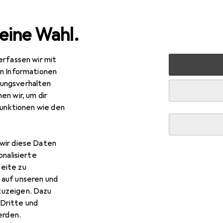
eine Wahl.
erfassen wir mit
hör
Smartphone Schutz
Smartphone Schutzfolie
Pan
en Informationen
ungsverhalten
en wir, um dir
R
85
funktionen wie den
nzerGlass
Case Friendly
tk., Samsung Galaxy S22
wir diese Daten
onalisierte
eite zu
nzerGlass Case Friendly
 auf unseren und
zuzeigen. Dazu
Dritte und
rden.
ieses Produkt gekauft