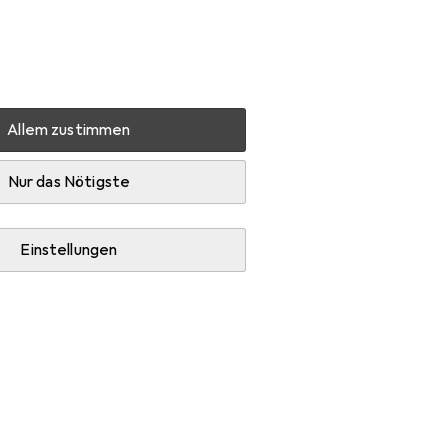
Einstellungen
Kundenkonto
Vergleichslisten
Merklisten
Warenkorb
Anmelden
Allem zustimmen
zerGlass Case Friendly
Produktbewertungen
Gut
Nur das Nötigste
Einstellungen
0