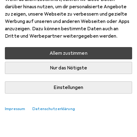
darüber hinaus nutzen, um dir personalisierte Angebote
Bewertung für Hama Universal-
zu zeigen, unsere Webseite zu verbessern und gezielte
Smartphone-Halterung
Werbung auf unseren und anderen Webseiten oder Apps
anzuzeigen. Dazu können bestimmte Daten auch an
Dritte und Werbepartner weitergegeben werden.
Tharany0
0
vor 2 Jahren
hat dieses Produkt gekauft
Allem zustimmen
Nur das Nötigste
hält was es soll für ca 2 Jahre
leider kaputtgegangen
Einstellungen
Kommentieren
Impressum
Datenschutzerklärung