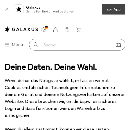
Galaxus
Zur App
Schneller finden und bestellen
Einstellungen
Kundenkonto
Vergleichslisten
Merklisten
Warenkorb
Navigation nach Kategorien
Menü
Suche
Halterung
Deine Daten. Deine Wahl.
Produktbewertungen
hält was es soll für ca 2 Jahre
Wenn du nur das Nötigste wählst, erfassen wir mit
Cookies und ähnlichen Technologien Informationen zu
EUR
11,42
bei 2 Stück
deinem Gerät und deinem Nutzungsverhalten auf unserer
Hama
Universal-Smartphone-
Website. Diese brauchen wir, um dir bspw. ein sicheres
Halterung
Login und Basisfunktionen wie den Warenkorb zu
ermöglichen.
Wenn du allem zustimmst, können wir diese Daten