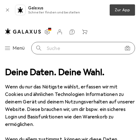
Galaxus
Zur App
Schneller finden und bestellen
Einstellungen
Kundenkonto
Vergleichslisten
Merklisten
Warenkorb
Navigation nach Kategorien
Menü
Suche
Produktbewertungen
Deine Daten. Deine Wahl.
hätte ich eine Phantom 4 würde der Artik...
EUR
10,90
Wenn du nur das Nötigste wählst, erfassen wir mit
DJI
Phantom 4 Gimbal Lock
Cookies und ähnlichen Technologien Informationen zu
DJI Phantom 4
deinem Gerät und deinem Nutzungsverhalten auf unserer
Website. Diese brauchen wir, um dir bspw. ein sicheres
Login und Basisfunktionen wie den Warenkorb zu
Bewertung für DJI Phantom 4 Gimbal
ermöglichen.
Lock
Wenn du allem zustimmst, können wir diese Daten