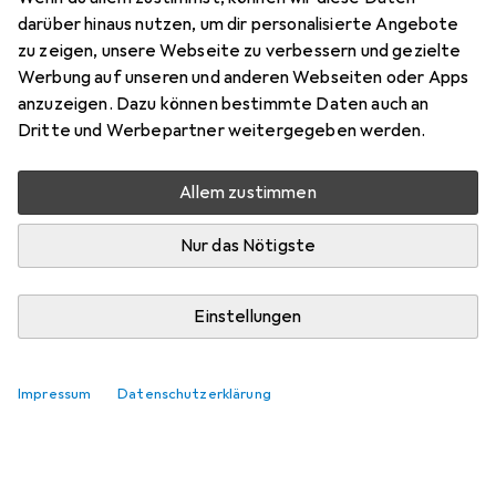
darüber hinaus nutzen, um dir personalisierte Angebote
mkohmann
zu zeigen, unsere Webseite zu verbessern und gezielte
+1
vor 6 Jahren
Werbung auf unseren und anderen Webseiten oder Apps
hat dieses Produkt gekauft
anzuzeigen. Dazu können bestimmte Daten auch an
Dritte und Werbepartner weitergegeben werden.
hätte ich eine Phantom 4 würde der Artikel super passen.
passt leider nicht auf die Phantom 4 Pro
Allem zustimmen
Ehemaliger Benutzer
Nur das Nötigste
0
vor 6 Jahren
Danke für den Tipp! Ich hätte nun beinahe dieses
Einstellungen
"falsche" Teil für meinen Pro gekauft! :-)
Impressum
Datenschutzerklärung
Kommentieren