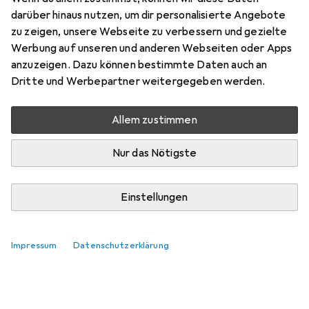
MA
darüber hinaus nutzen, um dir personalisierte Angebote
zu zeigen, unsere Webseite zu verbessern und gezielte
Gemse68
Werbung auf unseren und anderen Webseiten oder Apps
+1
vor 2 Jahren
anzuzeigen. Dazu können bestimmte Daten auch an
hat dieses Produkt gekauft
Dritte und Werbepartner weitergegeben werden.
Irreführende Kategorie
Allem zustimmen
Absolute Frechheit, dies in die Kategorie "Bluetooth" zu
tun, da das Gerät dies nicht bietet.
Nur das Nötigste
Contra
Kein Bluetooth
Einstellungen
Kommentieren
Impressum
Datenschutzerklärung