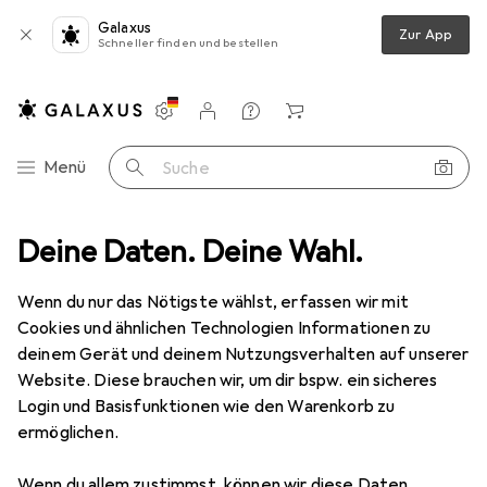
Galaxus
Zur App
Schneller finden und bestellen
Einstellungen
Kundenkonto
Vergleichslisten
Merklisten
Warenkorb
Navigation nach Kategorien
Menü
Suche
xx MusicMan MA
Deine Daten. Deine Wahl.
Produktbewertungen
Irreführende Kategorie
Wenn du nur das Nötigste wählst, erfassen wir mit
Technaxx
MusicMan MA
Cookies und ähnlichen Technologien Informationen zu
5 h
deinem Gerät und deinem Nutzungsverhalten auf unserer
Website. Diese brauchen wir, um dir bspw. ein sicheres
Login und Basisfunktionen wie den Warenkorb zu
ermöglichen.
Bewertung für Technaxx MusicMan
Wenn du allem zustimmst, können wir diese Daten