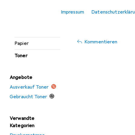
Etikettendrucker
Impressum
Datenschutzerklär
Jederzeit wieder
Etikettenrolle
Bin zufrieden und trotz Co
Gravierer
Kommentieren
Papier
Toner
Angebote
Ausverkauf Toner
Gebraucht Toner
Verwandte
Kategorien