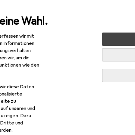
eine Wahl.
erfassen wir mit
reibwaren
Drucker + Scanner
Drucken
Toner
HP C
en Informationen
ungsverhalten
en wir, um dir
R
4,27
funktionen wie den
Clt-P404c
 C, M, Y
wir diese Daten
onalisierte
eite zu
 auf unseren und
P Clt-P404c
zuzeigen. Dazu
Dritte und
rden.
ieses Produkt gekauft