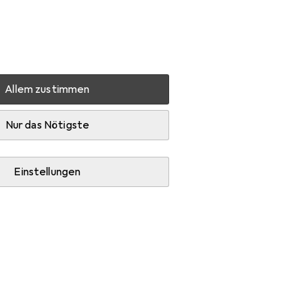
Einstellungen
Kundenkonto
Vergleichslisten
Merklisten
Warenkorb
Anmelden
Allem zustimmen
lt-P404c
Produktbewertungen
Jederzeit wieder
Nur das Nötigste
Einstellungen
0