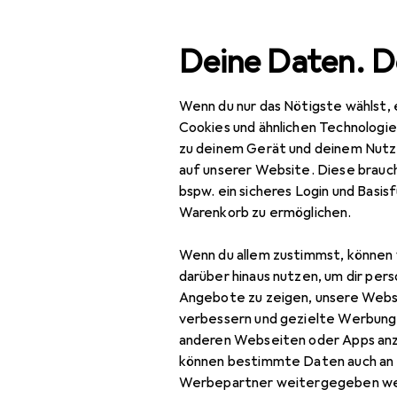
Suche
Deine Daten. D
Wenn du nur das Nötigste wählst, 
Navigation nach Kategorien
Gesamtsortiment
Büro + Sch
Gesamtsortiment
Cookies und ähnlichen Technologi
zu deinem Gerät und deinem Nutz
Büro + Schreibwaren
auf unserer Website. Diese brauch
EU
18
bspw. ein sicheres Login und Basis
Drucker + Scanner
HP
Warenkorb zu ermöglichen.
BK,
Drucken
Wenn du allem zustimmst, können 
Belegdrucker
darüber hinaus nutzen, um dir pers
Angebote zu zeigen, unsere Webs
Drucker
verbessern und gezielte Werbung
Bewertung für H
anderen Webseiten oder Apps an
Drucker Zubehör
können bestimmte Daten auch an 
hwaegeli
Druckerpatrone
Werbepartner weitergegeben we
vor 6 Jahren
• hat d