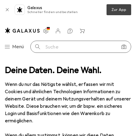
Galaxus
Zur App
Schneller finden und bestellen
Einstellungen
Kundenkonto
Vergleichslisten
Merklisten
Warenkorb
Navigation nach Kategorien
Menü
Suche
Produktbewertungen
Deine Daten. Deine Wahl.
Lieferung erst nach 2xmaligen Nachfragen
Wenn du nur das Nötigste wählst, erfassen wir mit
BenQ
Lampe für TH670
Cookies und ähnlichen Technologien Informationen zu
TH670
deinem Gerät und deinem Nutzungsverhalten auf unserer
Website. Diese brauchen wir, um dir bspw. ein sicheres
Login und Basisfunktionen wie den Warenkorb zu
ermöglichen.
Bewertung für BenQ Lampe für
Wenn du allem zustimmst, können wir diese Daten