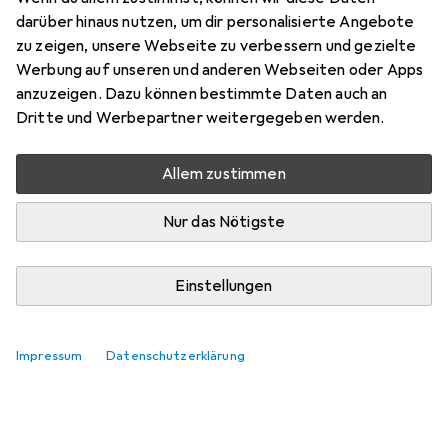
TH670
darüber hinaus nutzen, um dir personalisierte Angebote
zu zeigen, unsere Webseite zu verbessern und gezielte
matthmahiz2
Werbung auf unseren und anderen Webseiten oder Apps
0
vor 2 Jahren
anzuzeigen. Dazu können bestimmte Daten auch an
hat dieses Produkt gekauft
Dritte und Werbepartner weitergegeben werden.
Lieferung erst nach 2xmaligen Nachfragen
Allem zustimmen
Nicht mal eine Reaktion auf meine Emails (Rückantwort).
Nur das Nötigste
Pro
Contra
Ware ok
Zuverlässigkeit
Einstellungen
Kommentieren
Impressum
Datenschutzerklärung