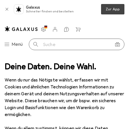
Galaxus
Zur App
Schneller finden und bestellen
Einstellungen
Kundenkonto
Vergleichslisten
Merklisten
Warenkorb
Navigation nach Kategorien
Menü
Suche
Synology MR2200ac
Deine Daten. Deine Wahl.
Produktbewertungen
Perfekte Lösung
Wenn du nur das Nötigste wählst, erfassen wir mit
Cookies und ähnlichen Technologien Informationen zu
EUR
112,43
deinem Gerät und deinem Nutzungsverhalten auf unserer
Synology
MR2200ac
Website. Diese brauchen wir, um dir bspw. ein sicheres
Login und Basisfunktionen wie den Warenkorb zu
ermöglichen.
Wenn du allem zustimmst, können wir diese Daten