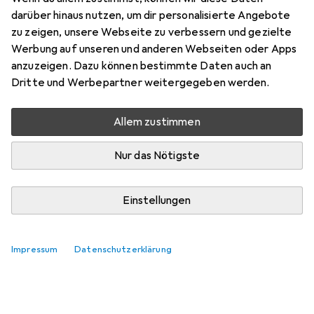
Bewertung für Synology MR2200ac
darüber hinaus nutzen, um dir personalisierte Angebote
zu zeigen, unsere Webseite zu verbessern und gezielte
jaroslaw.lach
Werbung auf unseren und anderen Webseiten oder Apps
+1
vor 6 Jahren
anzuzeigen. Dazu können bestimmte Daten auch an
hat dieses Produkt gekauft
Dritte und Werbepartner weitergegeben werden.
Perfekte Lösung
Allem zustimmen
Funktioniert perfekt, schnelle installation, sehr gute
Leistung in Verbindung mit meinem RT2600ac
Nur das Nötigste
Kommentieren
Einstellungen
Impressum
Datenschutzerklärung