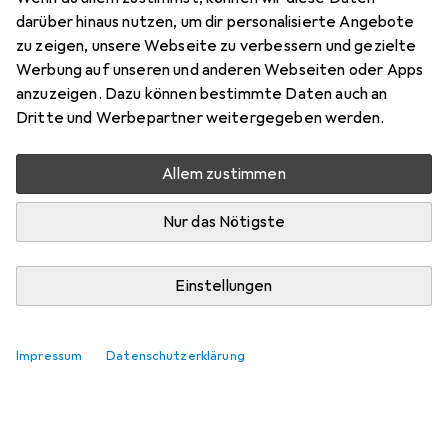
Bewertung für HP 364
darüber hinaus nutzen, um dir personalisierte Angebote
zu zeigen, unsere Webseite zu verbessern und gezielte
Werbung auf unseren und anderen Webseiten oder Apps
an75re
0
anzuzeigen. Dazu können bestimmte Daten auch an
vor 6 Jahren
hat dieses Produkt gekauft
Dritte und Werbepartner weitergegeben werden.
Allem zustimmen
Preis ist ein wenig zu hoch
Drucker läuft mit den Original Patronen wie er soll
Nur das Nötigste
Kommentieren
Einstellungen
Impressum
Datenschutzerklärung