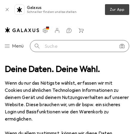
Galaxus
Zur App
Schneller finden und bestellen
Einstellungen
Kundenkonto
Vergleichslisten
Merklisten
Warenkorb
Navigation nach Kategorien
Menü
Suche
ne
Deine Daten. Deine Wahl.
HP 364
Produktbewertungen
Preis ist ein wenig zu hoch
Wenn du nur das Nötigste wählst, erfassen wir mit
Cookies und ähnlichen Technologien Informationen zu
EUR
58,67
HP
364
deinem Gerät und deinem Nutzungsverhalten auf unserer
BK, C, M, Y
Website. Diese brauchen wir, um dir bspw. ein sicheres
Login und Basisfunktionen wie den Warenkorb zu
ermöglichen.
Wenn du allem zustimmst, können wir diese Daten