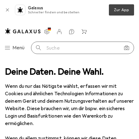
Galaxus
Zur App
Schneller finden und bestellen
Einstellungen
Kundenkonto
Vergleichslisten
Merklisten
Warenkorb
Navigation nach Kategorien
Menü
Suche
n SimpLED Stripe Set
Deine Daten. Deine Wahl.
Produktbewertungen
sehr professionell
EUR
29,99
Wenn du nur das Nötigste wählst, erfassen wir mit
Paulmann
SimpLED Stripe Set
Cookies und ähnlichen Technologien Informationen zu
RGB, Violett, 500 cm, Indoor
deinem Gerät und deinem Nutzungsverhalten auf unserer
Website. Diese brauchen wir, um dir bspw. ein sicheres
Login und Basisfunktionen wie den Warenkorb zu
Bewertung für Paulmann SimpLED
ermöglichen.
Stripe Set
Wenn du allem zustimmst, können wir diese Daten