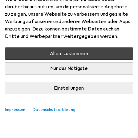
darüber hinaus nutzen, um dir personalisierte Angebote
zu zeigen, unsere Webseite zu verbessern und gezielte
lustenberger.roseberg
+1
Werbung auf unseren und anderen Webseiten oder Apps
vor 6 Jahren
hat dieses Produkt gekauft
anzuzeigen. Dazu können bestimmte Daten auch an
Dritte und Werbepartner weitergegeben werden.
sehr professionell
Allem zustimmen
Auch in schwierigen Zeiten prompte Lieferung
Nur das Nötigste
Kommentieren
Einstellungen
Impressum
Datenschutzerklärung