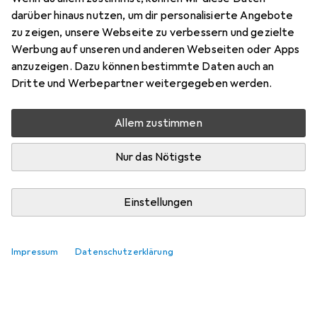
darüber hinaus nutzen, um dir personalisierte Angebote
Jagdflugzeug
zu zeigen, unsere Webseite zu verbessern und gezielte
Werbung auf unseren und anderen Webseiten oder Apps
spanbike
anzuzeigen. Dazu können bestimmte Daten auch an
0
vor 2 Jahren
Dritte und Werbepartner weitergegeben werden.
hat dieses Produkt gekauft
Allem zustimmen
Sehr schön von Lego.
Nur das Nötigste
Sehr tolles Geschenk für die kleinen Enkelkinder.
Pro
Altersangabe stimmt gut.
Einstellungen
Kommentieren
Impressum
Datenschutzerklärung