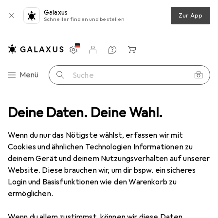
Galaxus
Zur App
Schneller finden und bestellen
Einstellungen
Kundenkonto
Vergleichslisten
Merklisten
Warenkorb
Navigation nach Kategorien
Menü
Suche
 dem Jagdflugzeug
Deine Daten. Deine Wahl.
Produktbewertungen
Sehr schön von Lego.
Wenn du nur das Nötigste wählst, erfassen wir mit
EUR
61,22
Cookies und ähnlichen Technologien Informationen zu
LEGO
Flucht vor dem Jagdflugzeug
deinem Gerät und deinem Nutzungsverhalten auf unserer
77012, LEGO Indiana Jones
Website. Diese brauchen wir, um dir bspw. ein sicheres
Login und Basisfunktionen wie den Warenkorb zu
ermöglichen.
Bewertung für LEGO Flucht vor dem
Wenn du allem zustimmst, können wir diese Daten