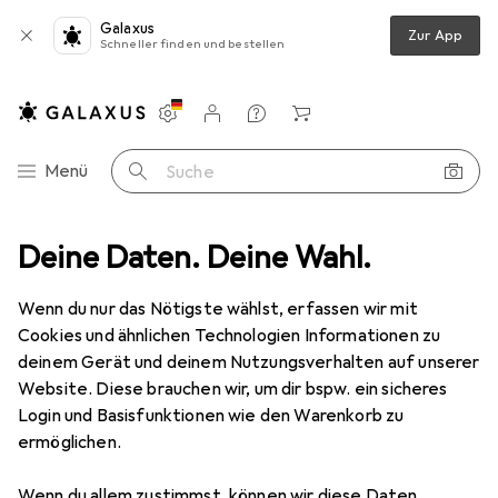
Galaxus
Zur App
Schneller finden und bestellen
Einstellungen
Kundenkonto
Vergleichslisten
Merklisten
Warenkorb
Navigation nach Kategorien
Menü
Suche
lse Elite
Deine Daten. Deine Wahl.
Produktbewertungen
Super Headset für mich die nr1
Wenn du nur das Nötigste wählst, erfassen wir mit
Cookies und ähnlichen Technologien Informationen zu
EUR
147,97
deinem Gerät und deinem Nutzungsverhalten auf unserer
Sony
Pulse Elite
Kabelgebunden, Kabellos
Website. Diese brauchen wir, um dir bspw. ein sicheres
Login und Basisfunktionen wie den Warenkorb zu
ermöglichen.
Wenn du allem zustimmst, können wir diese Daten