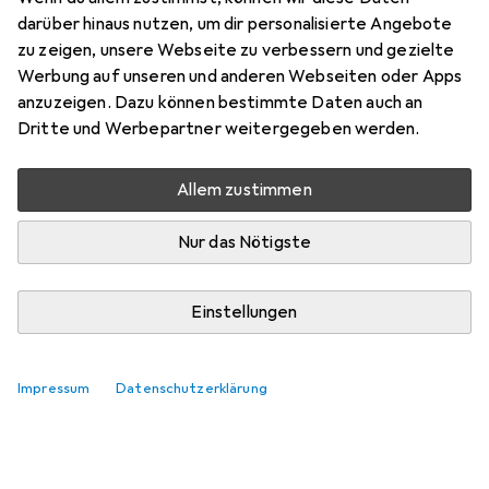
Bewertung für Sony Pulse Elite
darüber hinaus nutzen, um dir personalisierte Angebote
zu zeigen, unsere Webseite zu verbessern und gezielte
Werbung auf unseren und anderen Webseiten oder Apps
Gregii
0
anzuzeigen. Dazu können bestimmte Daten auch an
vor 2 Jahren
Dritte und Werbepartner weitergegeben werden.
hat dieses Produkt gekauft
Allem zustimmen
Super Headset für mich die nr1
Für den Preis lohnt es sich auf jedenfall sehr bequem zum
Nur das Nötigste
tragen und super Bass für Shooter wie für andere Spiele
das Headset nr1
Einstellungen
Pro
Contra
Super Klang
Die Ladestaion ist etwas knifflig zu treffen
Impressum
Datenschutzerklärung
Kommentieren