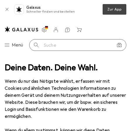
Galaxus
Zur App
Schneller finden und bestellen
Einstellungen
Kundenkonto
Vergleichslisten
Merklisten
Warenkorb
Navigation nach Kategorien
Menü
Suche
ime AP201
Deine Daten. Deine Wahl.
Produktbewertungen
Super kompakter mATX Case
Wenn du nur das Nötigste wählst, erfassen wir mit
Cookies und ähnlichen Technologien Informationen zu
deinem Gerät und deinem Nutzungsverhalten auf unserer
EUR
67,73
Website. Diese brauchen wir, um dir bspw. ein sicheres
ASUS
Prime AP201
Login und Basisfunktionen wie den Warenkorb zu
mATX, Mini-ITX
ermöglichen.
Wenn du allem zustimmst, können wir diese Daten