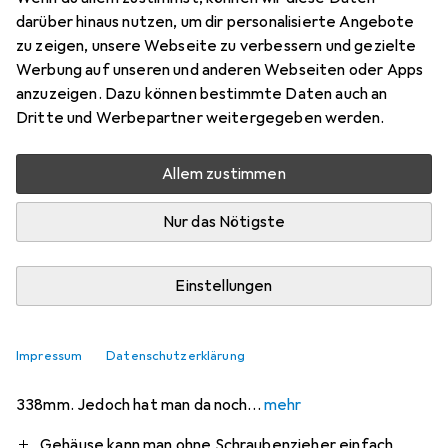
darüber hinaus nutzen, um dir personalisierte Angebote
zu zeigen, unsere Webseite zu verbessern und gezielte
Werbung auf unseren und anderen Webseiten oder Apps
Bewertung für ASUS Prime AP201
anzuzeigen. Dazu können bestimmte Daten auch an
Dritte und Werbepartner weitergegeben werden.
Supertab
+3
Allem zustimmen
vor 2 Jahren
hat dieses Produkt gekauft
Nur das Nötigste
Super kompakter mATX Case
Ich wollte ein Gehäuse, dass kompakt ist, aber wo ich
Einstellungen
nicht auf ITX Komponenten ausweichen muss. Dieser
Gehäuse hat mir genau das geliefert.
Impressum
Datenschutzerklärung
Die empfohlene max. Länge für die GPU ist offiziel
338mm. Jedoch hat man da noch
mehr
Pro
Contra
Gehäuse kann man ohne Schraubenzieher einfach