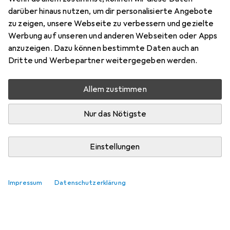
Bewertung für Dremel 4250 (4250-
darüber hinaus nutzen, um dir personalisierte Angebote
35)
zu zeigen, unsere Webseite zu verbessern und gezielte
Werbung auf unseren und anderen Webseiten oder Apps
anzuzeigen. Dazu können bestimmte Daten auch an
SchwererPizzo65
0
Dritte und Werbepartner weitergegeben werden.
vor 2 Jahren
hat dieses Produkt gekauft
Allem zustimmen
Tolles Werkzeug
Nur das Nötigste
Gutes Handling für viele Arbeiten geeignet
Pro
Contra
Viele Einsatzmöglichkeiten
Einstellungen
Weitere Einsätze sin ziemlich teuer
Kommentieren
Impressum
Datenschutzerklärung