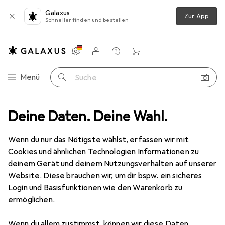
Galaxus
Zur App
Schneller finden und bestellen
Einstellungen
Kundenkonto
Vergleichslisten
Merklisten
Warenkorb
Navigation nach Kategorien
Menü
Suche
Dremel 4250 (4250-35)
Deine Daten. Deine Wahl.
Produktbewertungen
Tolles Werkzeug
Wenn du nur das Nötigste wählst, erfassen wir mit
EUR
79,99
Cookies und ähnlichen Technologien Informationen zu
Dremel
4250 (4250-35)
deinem Gerät und deinem Nutzungsverhalten auf unserer
Multifunktionswerkzeug
Website. Diese brauchen wir, um dir bspw. ein sicheres
Login und Basisfunktionen wie den Warenkorb zu
ermöglichen.
Wenn du allem zustimmst, können wir diese Daten