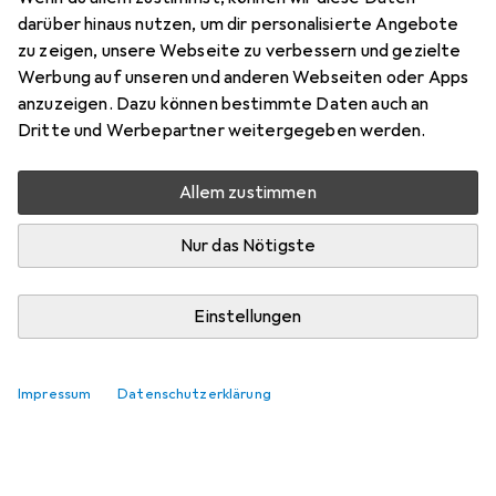
darüber hinaus nutzen, um dir personalisierte Angebote
zu zeigen, unsere Webseite zu verbessern und gezielte
Werbung auf unseren und anderen Webseiten oder Apps
Bewertung für Durex Gefühlsecht
anzuzeigen. Dazu können bestimmte Daten auch an
Ultra
Dritte und Werbepartner weitergegeben werden.
Allem zustimmen
maxrdl
+3
vor 6 Jahren
Nur das Nötigste
hat dieses Produkt gekauft
Top
Einstellungen
Flutscht wie es sein soll 👉👌💦
Impressum
Datenschutzerklärung
Kommentieren