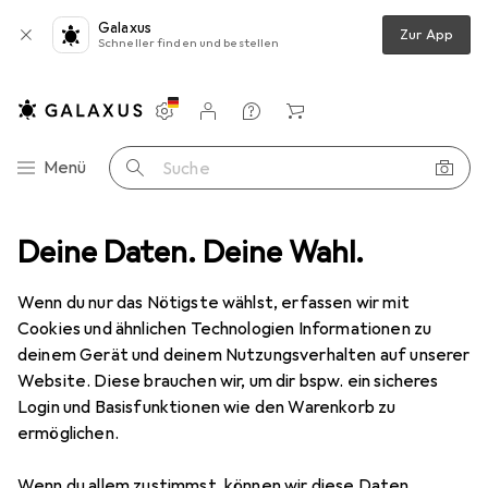
Galaxus
Zur App
Schneller finden und bestellen
Einstellungen
Kundenkonto
Vergleichslisten
Merklisten
Warenkorb
Navigation nach Kategorien
Menü
Suche
ondom
Deine Daten. Deine Wahl.
Durex Gefühlsecht Ultra
Produktbewertungen
Top
Wenn du nur das Nötigste wählst, erfassen wir mit
Cookies und ähnlichen Technologien Informationen zu
deinem Gerät und deinem Nutzungsverhalten auf unserer
Website. Diese brauchen wir, um dir bspw. ein sicheres
EUR
EUR
8,45
bei 2 Stück
0,85
/
1Stk.
Durex
Gefühlsecht Ultra
Login und Basisfunktionen wie den Warenkorb zu
ermöglichen.
Wenn du allem zustimmst, können wir diese Daten