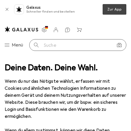
Galaxus
Zur App
Schneller finden und bestellen
Einstellungen
Kundenkonto
Vergleichslisten
Merklisten
Warenkorb
Navigation nach Kategorien
Menü
Suche
rschneider
Deine Daten. Deine Wahl.
Produktbewertungen
Würde ich nicht mehr kaufen!
Wenn du nur das Nötigste wählst, erfassen wir mit
Cookies und ähnlichen Technologien Informationen zu
deinem Gerät und deinem Nutzungsverhalten auf unserer
Website. Diese brauchen wir, um dir bspw. ein sicheres
Login und Basisfunktionen wie den Warenkorb zu
ermöglichen.
Wenn du allem zustimmst, können wir diese Daten