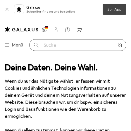
Galaxus
Zur App
Schneller finden und bestellen
Einstellungen
Kundenkonto
Vergleichslisten
Merklisten
Warenkorb
Navigation nach Kategorien
Menü
Suche
werkkamera
Deine Daten. Deine Wahl.
Abus IP Mini Dome 4 MPx Schwarz (4 mm)
Zubehör
EUR
209,98
Wenn du nur das Nötigste wählst, erfassen wir mit
Abus
IP Mini Dome 4 MPx Schwarz (4
Cookies und ähnlichen Technologien Informationen zu
mm)
deinem Gerät und deinem Nutzungsverhalten auf unserer
2688 x 1520 Pixel
Website. Diese brauchen wir, um dir bspw. ein sicheres
Login und Basisfunktionen wie den Warenkorb zu
ermöglichen.
Zubehör für Abus IP Mini Dome 4
Wenn du allem zustimmst, können wir diese Daten