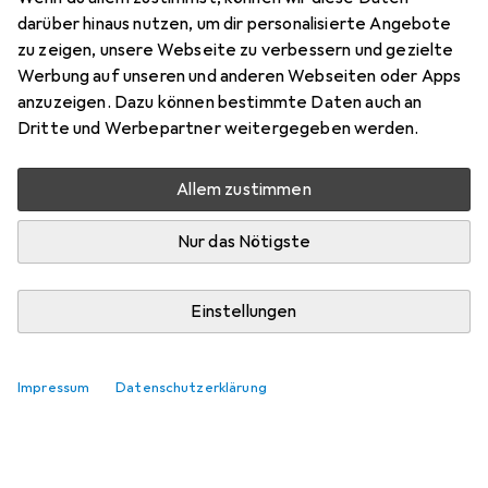
MPx Schwarz (4 mm)
darüber hinaus nutzen, um dir personalisierte Angebote
zu zeigen, unsere Webseite zu verbessern und gezielte
Hier findest du passendes Zubehör zum Produkt Abus IP
Werbung auf unseren und anderen Webseiten oder Apps
Mini Dome 4 MPx Schwarz (4 mm).
anzuzeigen. Dazu können bestimmte Daten auch an
Dritte und Werbepartner weitergegeben werden.
Relevanz
Produktliste
Allem zustimmen
Keine Produkte gefunden
Nur das Nötigste
Einstellungen
Impressum
Datenschutzerklärung