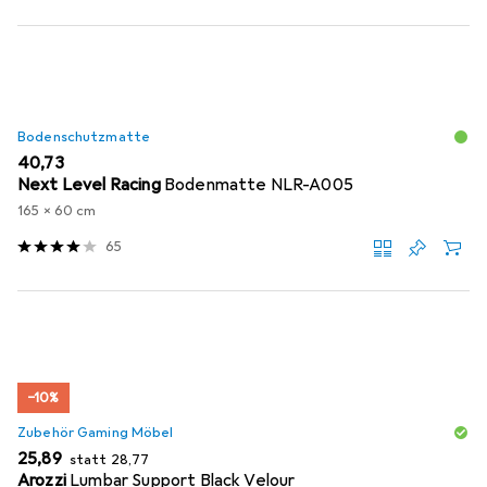
Bodenschutzmatte
EUR
40,73
Next Level Racing
Bodenmatte NLR-A005
165 x 60 cm
65
−10%
Zubehör Gaming Möbel
EUR
EUR
25,89
statt
28,77
Arozzi
Lumbar Support Black Velour