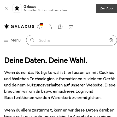
Galaxus
Zur App
Schneller finden und bestellen
Einstellungen
Kundenkonto
Vergleichslisten
Merklisten
Warenkorb
Navigation nach Kategorien
Menü
Suche
Gaming Stuhl
Deine Daten. Deine Wahl.
AeroCool AC280 Duke Alcantara style
Zubehör
Wenn du nur das Nötigste wählst, erfassen wir mit Cookies
und ähnlichen Technologien Informationen zu deinem Gerät
und deinem Nutzungsverhalten auf unserer Website. Diese
brauchen wir, um dir bspw. ein sicheres Login und
EUR
256,28
Basisfunktionen wie den Warenkorb zu ermöglichen.
AeroCool
AC280 Duke Alcantara style
Wenn du allem zustimmst, können wir diese Daten darüber
hinaus nutzen, um dir personalisierte Angebote zu zeigen,