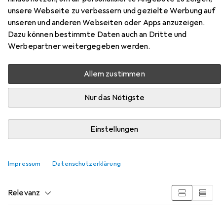
unsere Webseite zu verbessern und gezielte Werbung auf
unseren und anderen Webseiten oder Apps anzuzeigen.
Dazu können bestimmte Daten auch an Dritte und
Werbepartner weitergegeben werden.
Zubehör für AeroCool AC280
Duke Alcantara style
Allem zustimmen
Hier findest du passendes Zubehör zum Produkt
Nur das Nötigste
AeroCool AC280 Duke Alcantara style aus den
Kategorien Zubehör Gaming Möbel, Bodenschutzmatte
Einstellungen
und Sim Rig.
Impressum
Datenschutzerklärung
Beliebt
Zubehör Gaming Möbel
Bodenschutzmatte
S
Relevanz
Produktliste