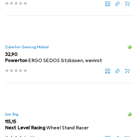
Zubehör Gaming Möbel
EUR
32,90
Powerton
ERGO SEDOS Sitzkissen, weinrot
Sim Rig
EUR
115,15
Next Level Racing
Wheel Stand Racer