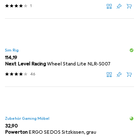
1
Sim Rig
EUR
114,19
Next Level Racing
Wheel Stand Lite NLR-S007
46
Zubehör Gaming Möbel
EUR
32,90
Powerton
ERGO SEDOS Sitzkissen, grau