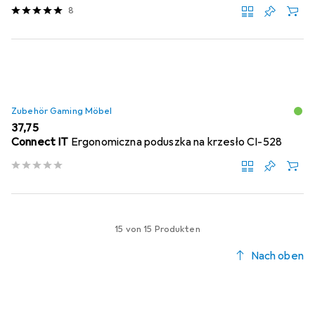
8
Zubehör Gaming Möbel
EUR
37,75
Connect IT
Ergonomiczna poduszka na krzesło CI-528
15 von 15 Produkten
Nach oben