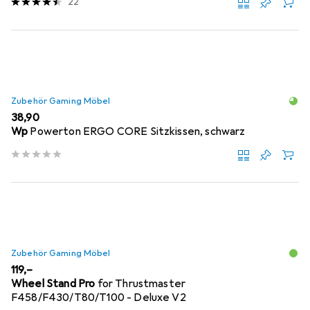
22
Zubehör Gaming Möbel
EUR
38,90
Wp
Powerton ERGO CORE Sitzkissen, schwarz
Zubehör Gaming Möbel
EUR
119,–
Wheel Stand Pro
for Thrustmaster
F458/F430/T80/T100 - Deluxe V2