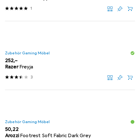
1
Zubehör Gaming Möbel
EUR
252,–
Razer
Freyja
3
Zubehör Gaming Möbel
EUR
50,22
Arozzi
Footrest Soft Fabric Dark Grey