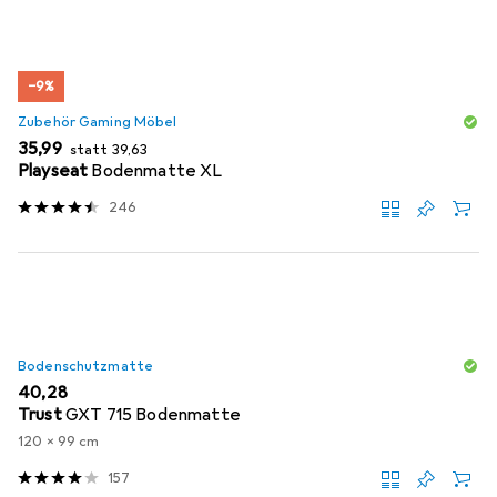
−9%
Zubehör Gaming Möbel
EUR
EUR
35,99
statt
39,63
Playseat
Bodenmatte XL
246
Bodenschutzmatte
EUR
40,28
Trust
GXT 715 Bodenmatte
120 x 99 cm
157