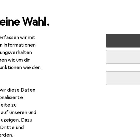
eine Wahl.
erfassen wir mit
 Multimedia
TV + Heimkino
Streaming Box
Amazon Fir
en Informationen
ungsverhalten
en wir, um dir
R
,44
funktionen wie den
azon
Fire TV Stick 4K mit Alexa (2.Gen)
B
wir diese Daten
onalisierte
eite zu
 auf unseren und
 Amazon Fire TV Stick 4K mit
zuzeigen. Dazu
Dritte und
rden.
 Zubehör zum Produkt Amazon Fire TV Stick 4K mit Alexa (2.G