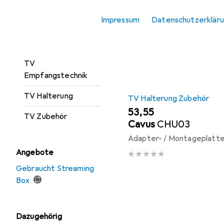
Präsentationssysteme
Sortieren nach
:
Relevanz
Impressum
Datenschutzerklär
Streaming Box
Produktliste
TV
TV
Empfangstechnik
TV Halterung
TV Halterung Zubehör
EUR
53,55
TV Zubehör
Cavus
CHU03
Adapter- / Montageplatte
Angebote
Gebraucht Streaming
Box
Dazugehörig