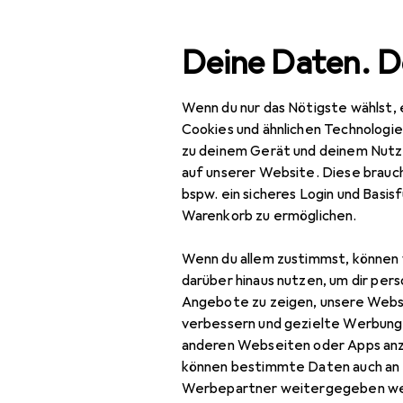
Suche
Deine Daten. D
Wenn du nur das Nötigste wählst, 
Navigation nach Kategorien
Gesamtsortiment
IT +
Gesamtsortiment
Cookies und ähnlichen Technologi
zu deinem Gerät und deinem Nutz
IT + Multimedia
auf unserer Website. Diese brauch
EU
83
bspw. ein sicheres Login und Basis
TV + Heimkino
Am
Warenkorb zu ermöglichen.
Beamer + Leinwände
8 G
Wenn du allem zustimmst, können 
Bluray Player + DVD
darüber hinaus nutzen, um dir pers
Player
Angebote zu zeigen, unsere Webs
verbessern und gezielte Werbung
Fernbedienung
Zubehör für
anderen Webseiten oder Apps an
können bestimmte Daten auch an 
Heimkino Sound
Werbepartner weitergegeben we
Hier findest du passendes