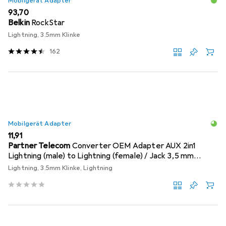
Mobilgerät Adapter
EUR
93,70
Belkin
RockStar
Lightning, 3.5mm Klinke
162
Mobilgerät Adapter
EUR
11,91
Partner Telecom
Converter OEM Adapter AUX 2in1
Lightning (male) to Lightning (female) / Jack 3,5 mm
(female) silver
Lightning, 3.5mm Klinke, Lightning