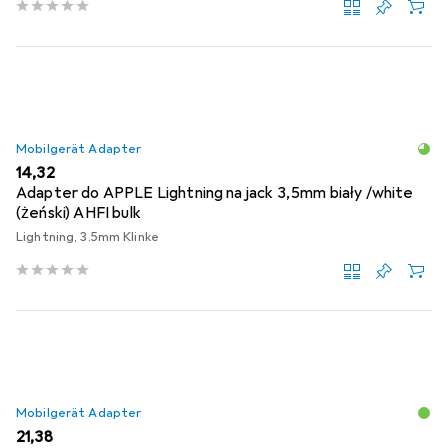
Mobilgerät Adapter
EUR
14,32
Adapter do APPLE Lightning na jack 3,5mm biały /white
(żeński) AHFI bulk
Lightning, 3.5mm Klinke
Mobilgerät Adapter
EUR
21,38