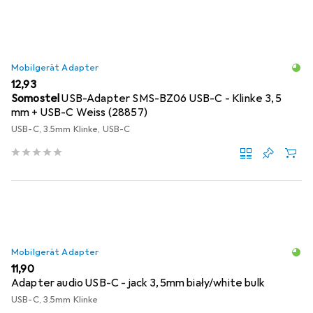
Mobilgerät Adapter
EUR
12,93
Somostel
USB-Adapter SMS-BZ06 USB-C - Klinke 3,5
mm + USB-C Weiss (28857)
USB-C, 3.5mm Klinke, USB-C
Mobilgerät Adapter
EUR
11,90
Adapter audio USB-C - jack 3,5mm biały/white bulk
USB-C, 3.5mm Klinke