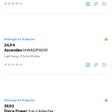
Mobilgerät Adapter
EUR
24,94
Ascendeo
MWADP0001
Lightning, 3.5mm Klinke
Mobilgerät Adapter
EUR
39,90
Force Power
2-in-1 Adapter