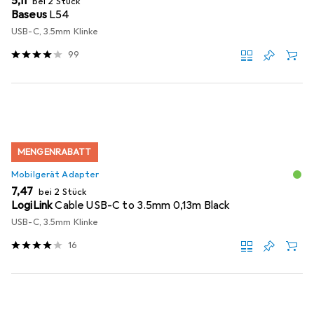
EUR
5,11
bei 2 Stück
Baseus
L54
USB-C, 3.5mm Klinke
99
MENGENRABATT
Mobilgerät Adapter
EUR
7,47
bei 2 Stück
LogiLink
Cable USB-C to 3.5mm 0,13m Black
USB-C, 3.5mm Klinke
16