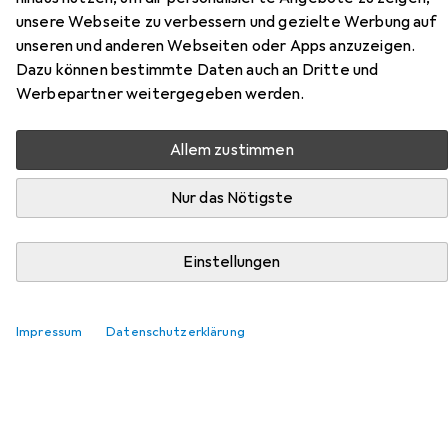
unsere Webseite zu verbessern und gezielte Werbung auf
unseren und anderen Webseiten oder Apps anzuzeigen.
Dazu können bestimmte Daten auch an Dritte und
Zubehör für Apple EarPods
Werbepartner weitergegeben werden.
(3.5mm Klinke)
Allem zustimmen
Hier findest du passendes Zubehör zum Produkt Apple
EarPods (3.5mm Klinke) aus der Kategorie Mobilgerät
Nur das Nötigste
Adapter.
Einstellungen
Beliebt
Apple
Impressum
Datenschutzerklärung
Relevanz
Produktliste