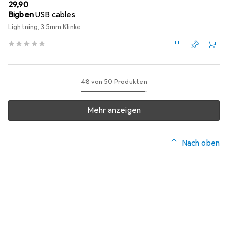
EUR
29,90
Bigben
USB cables
Lightning, 3.5mm Klinke
48 von 50 Produkten
Mehr anzeigen
Nach oben