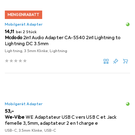
MENGENRABATT
Mobilgerät Adapter
EUR
14,11
bei 2 Stück
Mcdodo
2in1 Audio Adapter CA-5540 2in1 Lightning to
Lightning DC 3.5mm
Lightning, 3.5mm Klinke, Lightning
Mobilgerät Adapter
EUR
53,–
We-Vibe
WE Adaptateur USB C vers USB C et Jack
femelle 3,5mm, adaptateur 2 en 1 charge e
USB-C, 3.5mm Klinke, USB-C