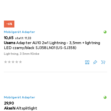
−6%
Mobilgerät Adapter
EUR
EUR
10,65
statt
11,33
Usams
Adapter AU10 2w1 Lightning - 3,5mm + lightning
LED czarny/black SJ358LN01 (US-SJ358)
Lightning, 3.5mm Klinke
Mobilgerät Adapter
EUR
29,90
Akashi
Altsplitlight