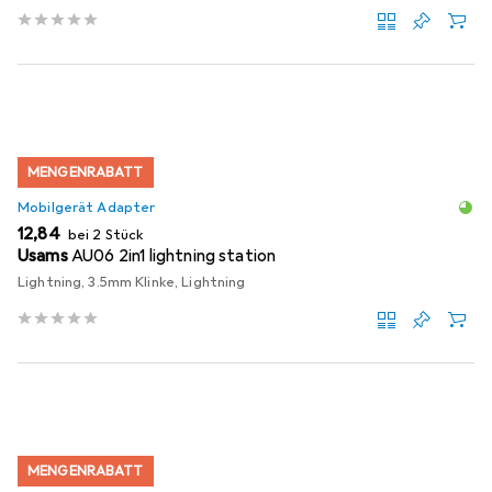
MENGENRABATT
Mobilgerät Adapter
EUR
12,84
bei 2 Stück
Usams
AU06 2in1 lightning station
Lightning, 3.5mm Klinke, Lightning
MENGENRABATT