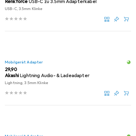
Renkforce
USB-C zu 3.5mm Adapterkabel
USB-C, 3.5mm Klinke
Mobilgerät Adapter
EUR
29,90
Akashi
Lightning Audio- & Ladeadapter
Lightning, 3.5mm Klinke