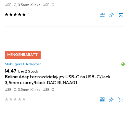
USB-C, 3.5mm Klinke, USB-C
1
MENGENRABATT
Mobilgerät Adapter
EUR
14,47
bei 2 Stück
Beline
Adapter rozdzielający USB-C na USB-C/Jack
3,5mm czarny/black DAC BLNAA01
USB-C, 3.5mm Klinke, USB-C