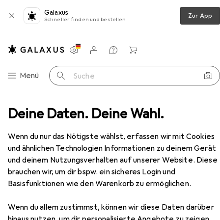
Galaxus
Zur App
Schneller finden und bestellen
Einstellungen
Kundenkonto
Vergleichslisten
Merklisten
Warenkorb
Navigation nach Kategorien
Menü
Suche
 Headset
Deine Daten. Deine Wahl.
Kopfhörer
Apple EarPods (3.5mm Klinke)
Zubehör
Wenn du nur das Nötigste wählst, erfassen wir mit Cookies
und ähnlichen Technologien Informationen zu deinem Gerät
und deinem Nutzungsverhalten auf unserer Website. Diese
EUR
17,09
brauchen wir, um dir bspw. ein sicheres Login und
Apple
EarPods (3.5mm Klinke)
Basisfunktionen wie den Warenkorb zu ermöglichen.
Keine Geräuschunterdrückung, Kabelgebunden
Wenn du allem zustimmst, können wir diese Daten darüber
hinaus nutzen, um dir personalisierte Angebote zu zeigen,