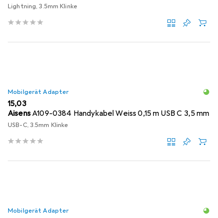
Lightning, 3.5mm Klinke
Mobilgerät Adapter
EUR
15,03
Aisens
A109-0384 Handykabel Weiss 0,15 m USB C 3,5 mm
USB-C, 3.5mm Klinke
Mobilgerät Adapter