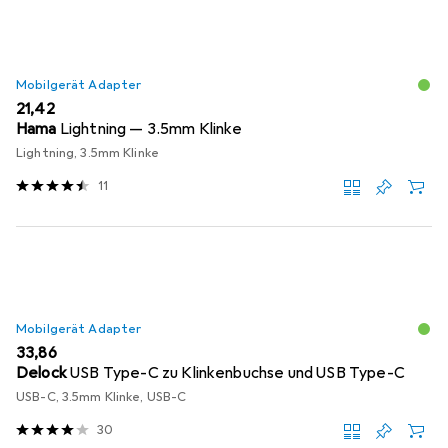
Mobilgerät Adapter
EUR
21,42
Hama
Lightning — 3.5mm Klinke
Lightning, 3.5mm Klinke
11
Mobilgerät Adapter
EUR
33,86
Delock
USB Type-C zu Klinkenbuchse und USB Type-C
USB-C, 3.5mm Klinke, USB-C
30