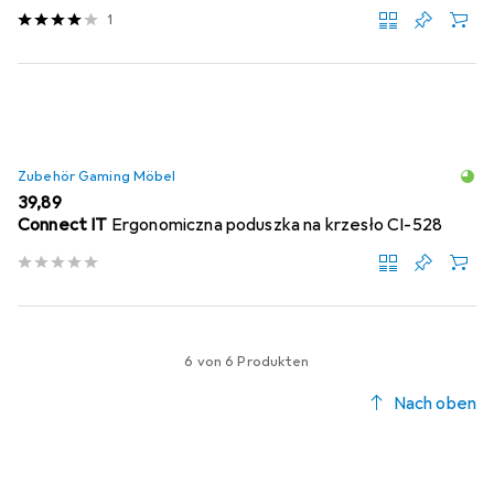
1
Zubehör Gaming Möbel
EUR
39,89
Connect IT
Ergonomiczna poduszka na krzesło CI-528
6 von 6 Produkten
Nach oben