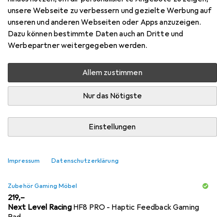
unsere Webseite zu verbessern und gezielte Werbung auf
unseren und anderen Webseiten oder Apps anzuzeigen.
Dazu können bestimmte Daten auch an Dritte und
Zubehör für Arozzi Gaming Stuhl
Werbepartner weitergegeben werden.
Vernazza - Soft Fabric
Allem zustimmen
Hier findest du passendes Zubehör zum Produkt Arozzi
Gaming Stuhl Vernazza - Soft Fabric aus der Kategorie
Nur das Nötigste
Zubehör Gaming Möbel.
Relevanz
Einstellungen
Produktliste
Impressum
Datenschutzerklärung
Zubehör Gaming Möbel
EUR
219,–
Next Level Racing
HF8 PRO - Haptic Feedback Gaming