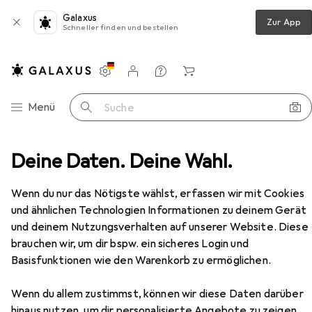
Galaxus
Zur App
Schneller finden und bestellen
Einstellungen
Kundenkonto
Vergleichslisten
Merklisten
Warenkorb
Navigation nach Kategorien
Menü
Suche
ing Stuhl
Deine Daten. Deine Wahl.
Arozzi Gaming Stuhl Vernazza - Soft Fabric
Zubehör
Wenn du nur das Nötigste wählst, erfassen wir mit Cookies
und ähnlichen Technologien Informationen zu deinem Gerät
und deinem Nutzungsverhalten auf unserer Website. Diese
EUR
EUR
318,90
statt
369,77
brauchen wir, um dir bspw. ein sicheres Login und
Arozzi
Gaming Stuhl Vernazza - Soft
Basisfunktionen wie den Warenkorb zu ermöglichen.
Fabric
Wenn du allem zustimmst, können wir diese Daten darüber
hinaus nutzen, um dir personalisierte Angebote zu zeigen,