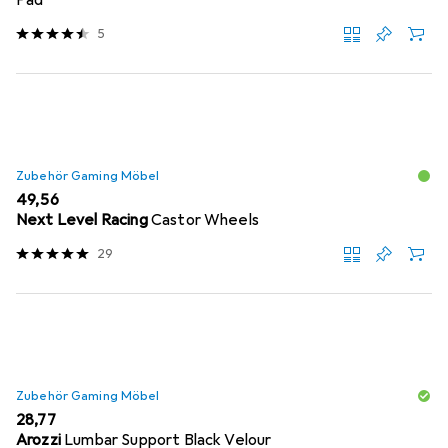
Pad
5
Zubehör Gaming Möbel
EUR
49,56
Next Level Racing
Castor Wheels
29
Zubehör Gaming Möbel
EUR
28,77
Arozzi
Lumbar Support Black Velour