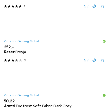
1
Zubehör Gaming Möbel
EUR
252,–
Razer
Freyja
3
Zubehör Gaming Möbel
EUR
50,22
Arozzi
Footrest Soft Fabric Dark Grey