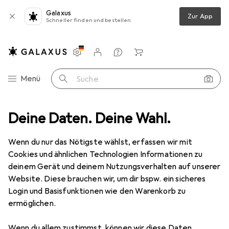
Galaxus
Zur App
Schneller finden und bestellen
Einstellungen
Kundenkonto
Vergleichslisten
Merklisten
Warenkorb
Navigation nach Kategorien
Menü
Suche
Deine Daten. Deine Wahl.
Netzwerkkamera
Axis Netzwerkkamera Q6075-E
Zubehör
Wenn du nur das Nötigste wählst, erfassen wir mit
Cookies und ähnlichen Technologien Informationen zu
Axis
Netzwerkkamera Q6075-E
deinem Gerät und deinem Nutzungsverhalten auf unserer
1920 x 1080 Pixels
Website. Diese brauchen wir, um dir bspw. ein sicheres
Login und Basisfunktionen wie den Warenkorb zu
ermöglichen.
Wenn du allem zustimmst, können wir diese Daten