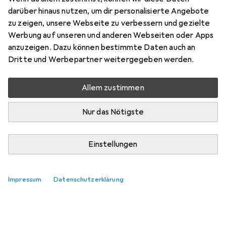
Zubehör für Axis
darüber hinaus nutzen, um dir personalisierte Angebote
Netzwerkkamera Q6075-E
zu zeigen, unsere Webseite zu verbessern und gezielte
Werbung auf unseren und anderen Webseiten oder Apps
Hier findest du passendes Zubehör zum Produkt Axis
anzuzeigen. Dazu können bestimmte Daten auch an
Netzwerkkamera Q6075-E.
Dritte und Werbepartner weitergegeben werden.
Relevanz
Allem zustimmen
Produktliste
Keine Produkte gefunden
Nur das Nötigste
Einstellungen
Impressum
Datenschutzerklärung