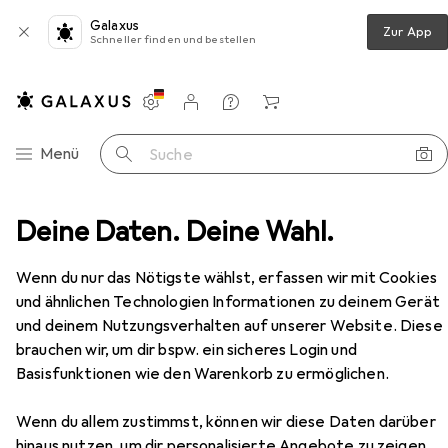
Galaxus
Zur App
Schneller finden und bestellen
Einstellungen
Kundenkonto
Vergleichslisten
Merklisten
Warenkorb
Navigation nach Kategorien
Menü
Suche
x 199 ABS Hellgrau ULTRAMAS UM32009L+2X FP30009 1 St.
Deine Daten. Deine Wahl.
Zubehör
Wenn du nur das Nötigste wählst, erfassen wir mit Cookies
EUR
53,94
Bopla
Tisch-Gehäuse 157.5 x 62.2 x 199
und ähnlichen Technologien Informationen zu deinem Gerät
ABS Hellgrau ULTRAMAS
und deinem Nutzungsverhalten auf unserer Website. Diese
UM32009L+2X FP30009 1 St.
Gehäuse
brauchen wir, um dir bspw. ein sicheres Login und
Basisfunktionen wie den Warenkorb zu ermöglichen.
Wenn du allem zustimmst, können wir diese Daten darüber
Zubehör für Bopla Tisch-
hinaus nutzen, um dir personalisierte Angebote zu zeigen,