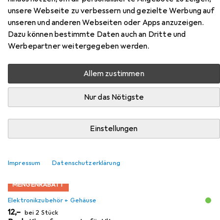
Gehäuse 157.5 x 62.2 x 199 ABS
unsere Webseite zu verbessern und gezielte Werbung auf
unseren und anderen Webseiten oder Apps anzuzeigen.
Hellgrau ULTRAMAS
Dazu können bestimmte Daten auch an Dritte und
UM32009L+2X FP30009 1 St.
Werbepartner weitergegeben werden.
Hier findest du passendes Zubehör zum Produkt Bopla
Allem zustimmen
Tisch-Gehäuse 157.5 x 62.2 x 199 ABS Hellgrau ULTRAMAS
UM32009L+2X FP30009 1 St. aus der Kategorie
Nur das Nötigste
Elektronikzubehör + Gehäuse.
Relevanz
Einstellungen
Produktliste
Impressum
Datenschutzerklärung
MENGENRABATT
Elektronikzubehör + Gehäuse
EUR
12,–
bei 2 Stück