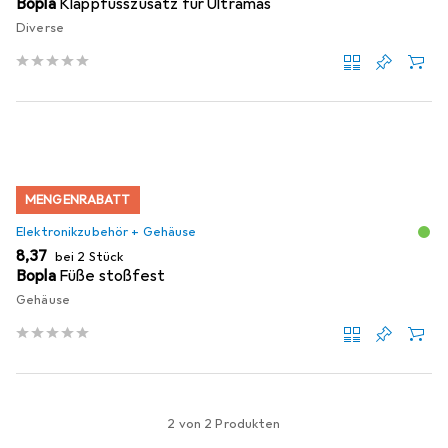
Bopla
Klappfusszusatz für Ultramas
Diverse
MENGENRABATT
Elektronikzubehör + Gehäuse
EUR
8,37
bei 2 Stück
Bopla
Füße stoßfest
Gehäuse
2 von 2 Produkten