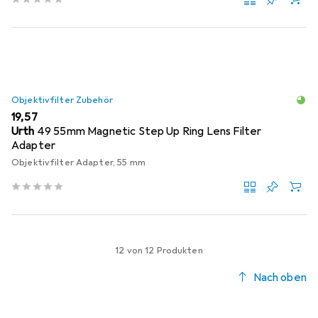
Objektivfilter Zubehör
EUR
19,57
Urth
49 55mm Magnetic Step Up Ring Lens Filter
Adapter
Objektivfilter Adapter, 55 mm
12 von 12 Produkten
Nach oben