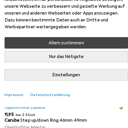
unsere Webseite zu verbessern und gezielte Werbung auf
unseren und anderen Webseiten oder Apps anzuzeigen.
Zubehör für B+W Mistfilter Black
Dazu können bestimmte Daten auch an Dritte und
1 MRC nano V-Pro 49mm
Werbepartner weitergegeben werden.
Hier findest du passendes Zubehör zum Produkt B+W
Allem zustimmen
Mistfilter Black 1 MRC nano V-Pro 49mm aus der
Kategorie Objektivfilter Zubehör.
Nur das Nötigste
Relevanz
Produktliste
Einstellungen
Impressum
Datenschutzerklärung
MENGENRABATT
Objektivfilter Zubehör
EUR
11,95
bei 2 Stück
Caruba
Step up/down Ring 46mm 49mm
Objektivfilter Adapter