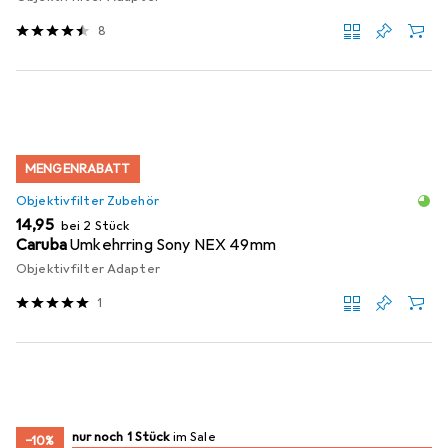
8
MENGENRABATT
Objektivfilter Zubehör
EUR
14,95
bei 2 Stück
Caruba
Umkehrring Sony NEX 49mm
Objektivfilter Adapter
1
noch 1 Stück
nur noch 1 Stück
im Sale
im Sale
−10%