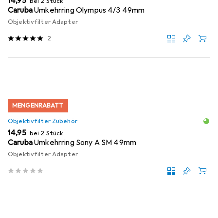
EUR
14,95
bei 2 Stück
Caruba
Umkehrring Olympus 4/3 49mm
Objektivfilter Adapter
2
MENGENRABATT
Objektivfilter Zubehör
EUR
14,95
bei 2 Stück
Caruba
Umkehrring Sony A SM 49mm
Objektivfilter Adapter