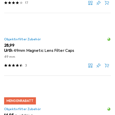
17
Objektivfilter Zubehör
EUR
28,99
Urth
49mm Magnetic Lens Filter Caps
49 mm
3
MENGENRABATT
Objektivfilter Zubehör