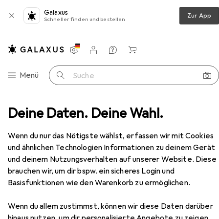
Galaxus
Zur App
Schneller finden und bestellen
Einstellungen
Kundenkonto
Vergleichslisten
Merklisten
Warenkorb
Navigation nach Kategorien
Menü
Suche
vfilter
Deine Daten. Deine Wahl.
B+W Mistfilter Black 1 MRC nano V-Pro 49mm
Zubehör
Wenn du nur das Nötigste wählst, erfassen wir mit Cookies
und ähnlichen Technologien Informationen zu deinem Gerät
EUR
86,64
und deinem Nutzungsverhalten auf unserer Website. Diese
B+W
Mistfilter Black 1 MRC nano V-Pro
brauchen wir, um dir bspw. ein sicheres Login und
49mm
49 mm, ND- / Graufilter
Basisfunktionen wie den Warenkorb zu ermöglichen.
Wenn du allem zustimmst, können wir diese Daten darüber
hinaus nutzen, um dir personalisierte Angebote zu zeigen,