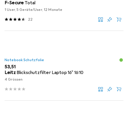
F-Secure
Total
1 User, 5 Geräte/User, 12 Monate
22
Notebook Schutzfolie
EUR
53,51
Leitz
Blickschutzfilter Laptop 16" 16:10
4 Grössen