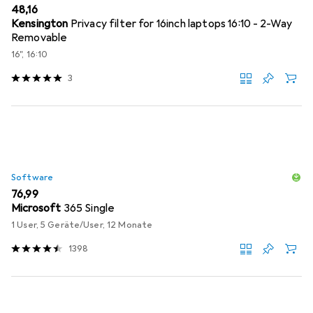
EUR
48,16
Kensington
Privacy filter for 16inch laptops 16:10 - 2-Way
Removable
16", 16:10
3
Software
EUR
76,99
Microsoft
365 Single
1 User, 5 Geräte/User, 12 Monate
1398