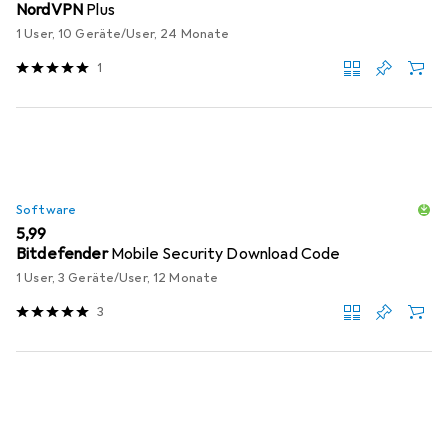
NordVPN
Plus
1 User, 10 Geräte/User, 24 Monate
1
Software
EUR
5,99
Bitdefender
Mobile Security Download Code
1 User, 3 Geräte/User, 12 Monate
3