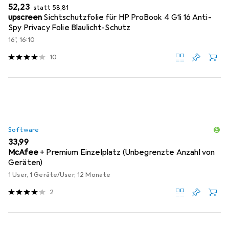
EUR
EUR
52,23
statt
58,81
upscreen
Sichtschutzfolie für HP ProBook 4 G1i 16 Anti-
Spy Privacy Folie Blaulicht-Schutz
16", 16:10
10
Software
EUR
33,99
McAfee
+ Premium Einzelplatz (Unbegrenzte Anzahl von
Geräten)
1 User, 1 Geräte/User, 12 Monate
2