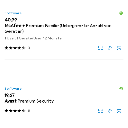
Software
EUR
40,99
McAfee
+ Premium Familie (Unbegrenzte Anzahl von
Geräten)
1 User, 1 Geräte/User, 12 Monate
3
Software
EUR
19,67
Avast
Premium Security
8