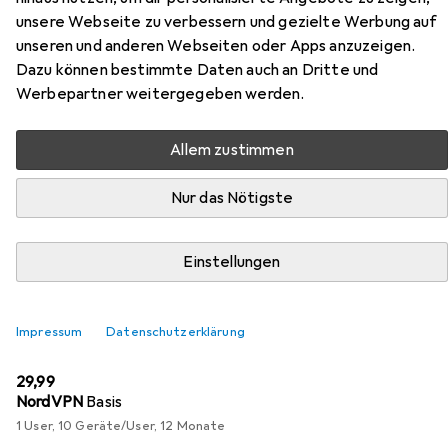
Gaming
unsere Webseite zu verbessern und gezielte Werbung auf
unseren und anderen Webseiten oder Apps anzuzeigen.
Hier findest du passendes Zubehör zum Produkt Captiva
Dazu können bestimmte Daten auch an Dritte und
Highend Gaming aus den Kategorien Software und
Werbepartner weitergegeben werden.
Notebook Schutzfolie.
Allem zustimmen
Beliebt
Software
Notebook Schutzfolie
Nur das Nötigste
Relevanz
Einstellungen
Produktliste
Impressum
Datenschutzerklärung
Software
EUR
29,99
NordVPN
Basis
1 User, 10 Geräte/User, 12 Monate