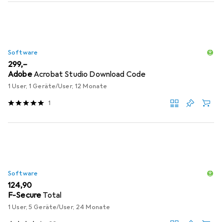
Software
EUR
299,–
Adobe
Acrobat Studio Download Code
1 User, 1 Geräte/User, 12 Monate
1
Software
EUR
124,90
F-Secure
Total
1 User, 5 Geräte/User, 24 Monate