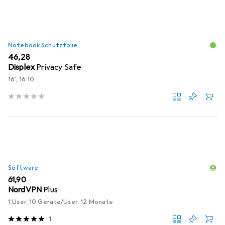
Notebook Schutzfolie
EUR
46,28
Displex
Privacy Safe
16", 16:10
Software
EUR
61,90
NordVPN
Plus
1 User, 10 Geräte/User, 12 Monate
1