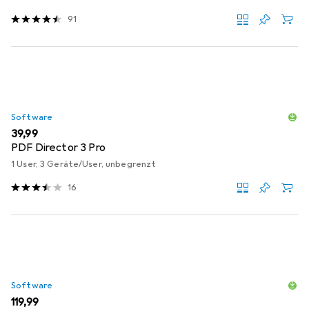
91
Software
EUR
39,99
PDF Director 3 Pro
1 User, 3 Geräte/User, unbegrenzt
16
Software
EUR
119,99