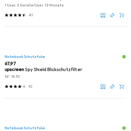
1 User, 3 Geräte/User, 12 Monate
41
Notebook Schutzfolie
EUR
67,97
upscreen
Spy Shield Blickschutzfilter
16", 16:10
10
Notebook Schutzfolie