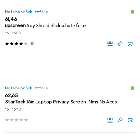
Notebook Schutzfolie
EUR
61,46
upscreen
Spy Shield Blickschutzfolie
16", 16:10
10
Notebook Schutzfolie
EUR
62,65
StarTech
16in Laptop Privacy Screen. Nms Ns Accs
16", 16:10