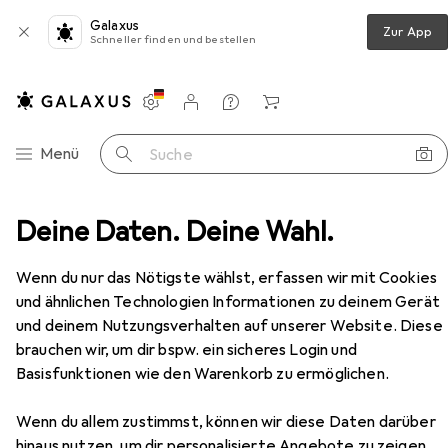
Galaxus
Zur App
Schneller finden und bestellen
Einstellungen
Kundenkonto
Vergleichslisten
Merklisten
Warenkorb
Navigation nach Kategorien
Menü
Suche
ebooks + PCs
Deine Daten. Deine Wahl.
Notebook
Captiva Highend Gaming
Zubehör
Wenn du nur das Nötigste wählst, erfassen wir mit Cookies
Captiva
Highend Gaming
und ähnlichen Technologien Informationen zu deinem Gerät
16", 4000 GB, 32 GB, DE, AMD Ryzen 9 9955HX
und deinem Nutzungsverhalten auf unserer Website. Diese
brauchen wir, um dir bspw. ein sicheres Login und
Basisfunktionen wie den Warenkorb zu ermöglichen.
Zubehör für Captiva Highend
Wenn du allem zustimmst, können wir diese Daten darüber
hinaus nutzen, um dir personalisierte Angebote zu zeigen,