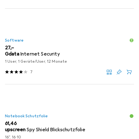
Software
EUR
27,–
Gdata
Internet Security
1 User, 1 Geräte/User, 12 Monate
7
Notebook Schutzfolie
EUR
61,46
upscreen
Spy Shield Blickschutzfolie
16", 16:10