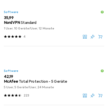
Software
EUR
35,99
NordVPN
Standard
1 User, 10 Geräte/User, 12 Monate
4
Software
EUR
42,19
McAfee
Total Protection - 5 Geräte
5 User, 5 Geräte/User, 24 Monate
223