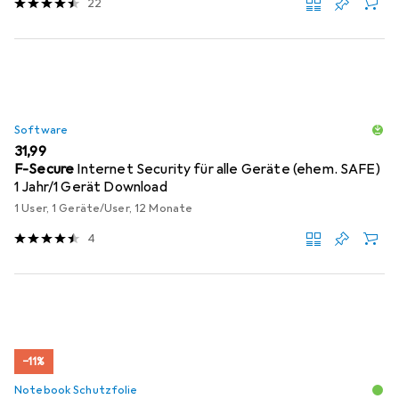
22
Software
EUR
31,99
F-Secure
Internet Security für alle Geräte (ehem. SAFE)
1 Jahr/1 Gerät Download
1 User, 1 Geräte/User, 12 Monate
4
−11%
Notebook Schutzfolie