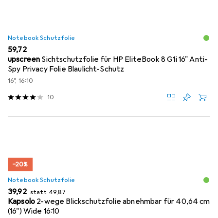
Notebook Schutzfolie
EUR
59,72
upscreen
Sichtschutzfolie für HP EliteBook 8 G1i 16" Anti-
Spy Privacy Folie Blaulicht-Schutz
16", 16:10
10
−20%
Notebook Schutzfolie
EUR
EUR
39,92
statt
49,87
Kapsolo
2-wege Blickschutzfolie abnehmbar für 40,64 cm
(16") Wide 16:10