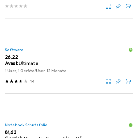
Software
EUR
26,22
Avast
Ultimate
1 User, 1 Geräte/User, 12 Monate
14
Notebook Schutzfolie
EUR
81,63