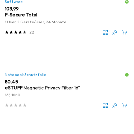
Software
EUR
103,99
F-Secure
Total
1 User, 3 Geräte/User, 24 Monate
22
Notebook Schutzfolie
EUR
80,45
eSTUFF
Magnetic Privacy Filter 16"
16", 16:10