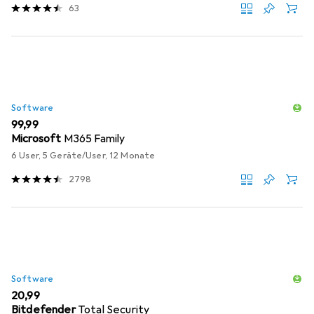
63
Software
EUR
99,99
Microsoft
M365 Family
6 User, 5 Geräte/User, 12 Monate
2798
Software
EUR
20,99
Bitdefender
Total Security