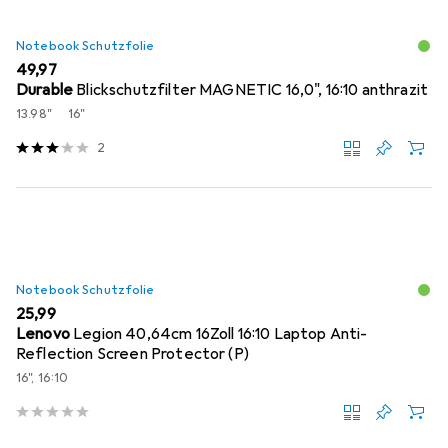
Notebook Schutzfolie
EUR
49,97
Durable
Blickschutzfilter MAGNETIC 16,0", 16:10 anthrazit
13.98"
16"
2
Notebook Schutzfolie
EUR
25,99
Lenovo
Legion 40,64cm 16Zoll 16:10 Laptop Anti-
Reflection Screen Protector (P)
16", 16:10