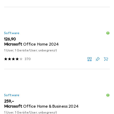
Software
EUR
126,90
Microsoft
Office Home 2024
1 User, 1 Geräte/User, unbegrenzt
370
Software
EUR
259,–
Microsoft
Office Home & Business 2024
1 User, 1 Geräte/User, unbegrenzt