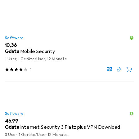
Software
EUR
10,36
Gdata
Mobile Security
1 User, 1 Geräte/User, 12 Monate
1
Software
EUR
46,99
Gdata
Internet Security 3 Platz plus VPN Download
3 User, 1 Geräte/User, 12 Monate