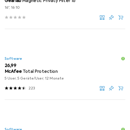
Gearlab
Magnetic Privacy Filter 16"
16", 16:10
Software
EUR
26,99
McAfee
Total Protection
5 User, 5 Geräte/User, 12 Monate
223
Software