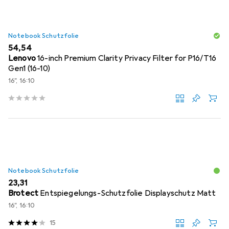
Notebook Schutzfolie
EUR
54,54
Lenovo
16-inch Premium Clarity Privacy Filter for P16/T16
Gen1 (16-10)
16", 16:10
Notebook Schutzfolie
EUR
23,31
Brotect
Entspiegelungs-Schutzfolie Displayschutz Matt
16", 16:10
15