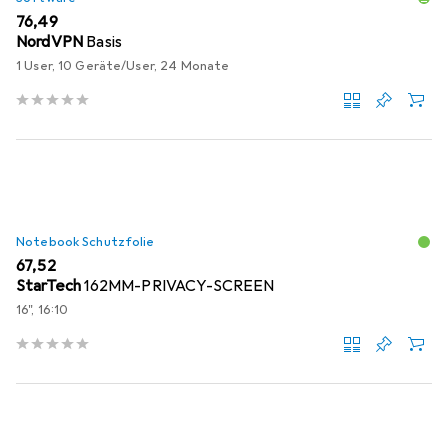
EUR
76,49
NordVPN
Basis
1 User, 10 Geräte/User, 24 Monate
Notebook Schutzfolie
EUR
67,52
StarTech
162MM-PRIVACY-SCREEN
16", 16:10