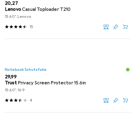
EUR
20,27
Lenovo
Casual Toploader T210
15.60", Lenovo
15
Notebook Schutzfolie
EUR
29,99
Trust
Privacy Screen Protector 15.6in
15.60", 16:9
4