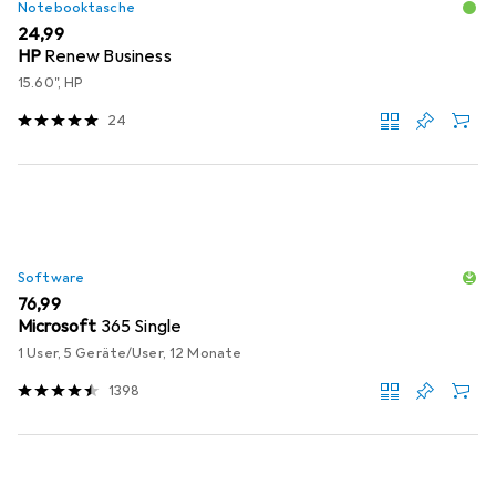
Notebooktasche
EUR
24,99
HP
Renew Business
15.60", HP
24
Software
EUR
76,99
Microsoft
365 Single
1 User, 5 Geräte/User, 12 Monate
1398