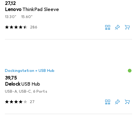
EUR
27,12
Lenovo
ThinkPad Sleeve
13.30"
15.60"
286
Dockingstation + USB Hub
EUR
39,75
Delock
USB Hub
USB-A, USB-C, 6 Ports
27