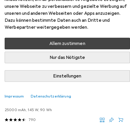
Hier findest du passendes Zubehör zum Produkt Captiva
unsere Webseite zu verbessern und gezielte Werbung auf
I82-531 aus den Kategorien Powerbank, Presenter und
unseren und anderen Webseiten oder Apps anzuzeigen.
Notebooktasche.
Dazu können bestimmte Daten auch an Dritte und
Werbepartner weitergegeben werden.
Beliebt
Powerbank
Presenter
Notebooktasche
Allem zustimmen
Relevanz
Nur das Nötigste
Produktliste
Einstellungen
Powerbank
EUR
Impressum
Datenschutzerklärung
EUR
52,17
0,58
/
1Wh
Ugreen
Fast Charging Powerbank
25000 mAh, 145 W, 90 Wh
790