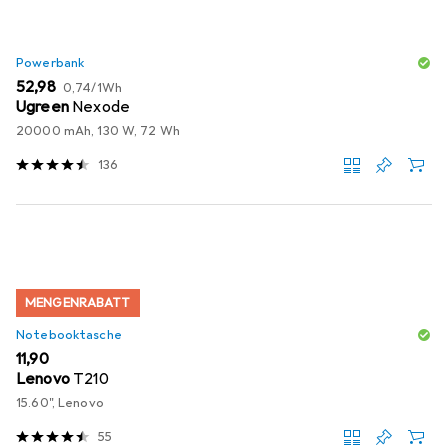
Powerbank
EUR
EUR
52,98
0,74
/
1Wh
Ugreen
Nexode
20000 mAh, 130 W, 72 Wh
136
MENGENRABATT
Notebooktasche
EUR
11,90
Lenovo
T210
15.60", Lenovo
55