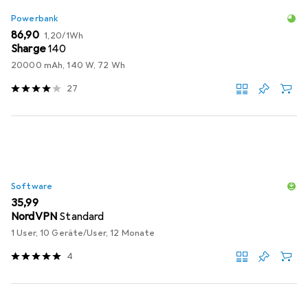
Powerbank
EUR
EUR
86,90
1,20
/
1Wh
Sharge
140
20000 mAh, 140 W, 72 Wh
27
Software
EUR
35,99
NordVPN
Standard
1 User, 10 Geräte/User, 12 Monate
4