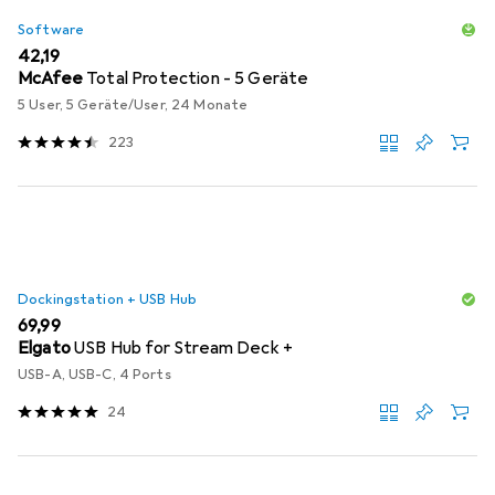
Software
EUR
42,19
McAfee
Total Protection - 5 Geräte
5 User, 5 Geräte/User, 24 Monate
223
Dockingstation + USB Hub
EUR
69,99
Elgato
USB Hub for Stream Deck +
USB-A, USB-C, 4 Ports
24