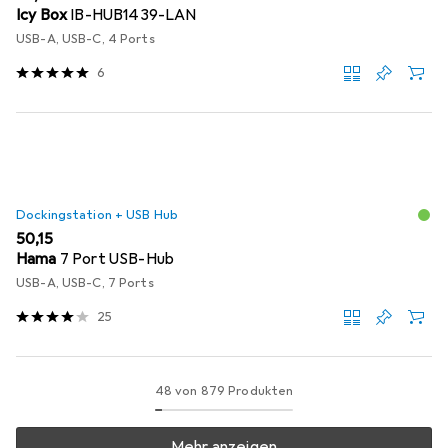
Icy Box
IB-HUB1439-LAN
USB-A, USB-C, 4 Ports
6
Dockingstation + USB Hub
EUR
50,15
Hama
7 Port USB-Hub
USB-A, USB-C, 7 Ports
25
48 von 879 Produkten
Mehr anzeigen