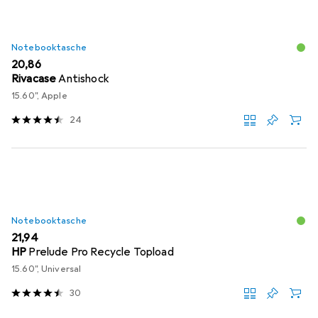
Notebooktasche
EUR
20,86
Rivacase
Antishock
15.60", Apple
24
Notebooktasche
EUR
21,94
HP
Prelude Pro Recycle Topload
15.60", Universal
30