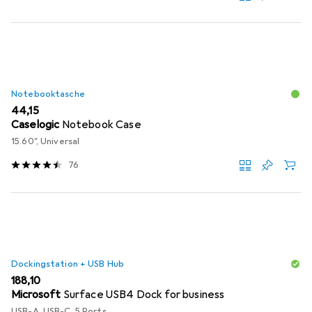
Notebooktasche
EUR
44,15
Caselogic
Notebook Case
15.60", Universal
76
Dockingstation + USB Hub
EUR
188,10
Microsoft
Surface USB4 Dock for business
USB-A, USB-C, 5 Ports