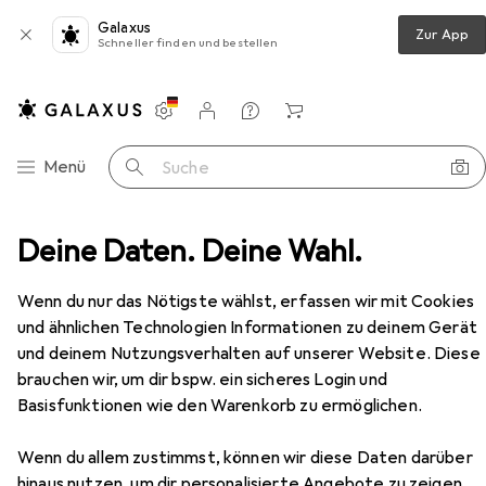
Galaxus
Zur App
Schneller finden und bestellen
Einstellungen
Kundenkonto
Vergleichslisten
Merklisten
Warenkorb
Navigation nach Kategorien
Menü
Suche
a
Deine Daten. Deine Wahl.
Notebooks + PCs
Notebook
Captiva I82-531
Zubehör
EUR
945,66
Wenn du nur das Nötigste wählst, erfassen wir mit Cookies
Captiva
I82-531
und ähnlichen Technologien Informationen zu deinem Gerät
15.60", 1000 GB, 32 GB, DE, Intel Core i7-1255U
und deinem Nutzungsverhalten auf unserer Website. Diese
brauchen wir, um dir bspw. ein sicheres Login und
Basisfunktionen wie den Warenkorb zu ermöglichen.
Zubehör für Captiva I82-531
Wenn du allem zustimmst, können wir diese Daten darüber
hinaus nutzen, um dir personalisierte Angebote zu zeigen,