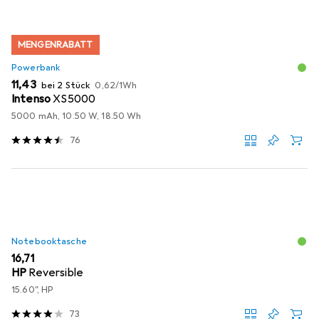
MENGENRABATT
Powerbank
EUR
EUR
11,43
bei 2 Stück
0,62
/
1Wh
Intenso
XS5000
5000 mAh, 10.50 W, 18.50 Wh
76
Notebooktasche
EUR
16,71
HP
Reversible
15.60", HP
73