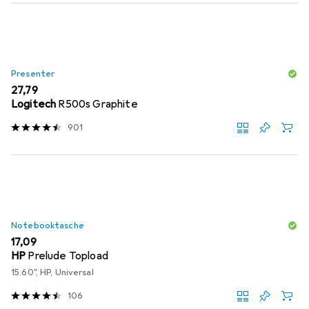
Presenter
EUR
27,79
Logitech
R500s Graphite
901
Notebooktasche
EUR
17,09
HP
Prelude Topload
15.60", HP, Universal
106