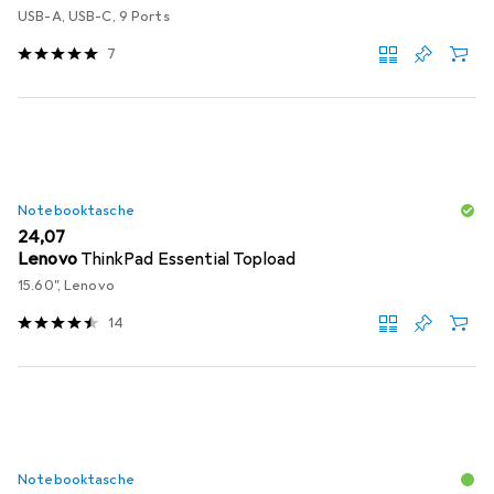
USB-A, USB-C, 9 Ports
7
Notebooktasche
EUR
24,07
Lenovo
ThinkPad Essential Topload
15.60", Lenovo
14
Notebooktasche