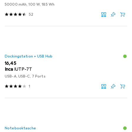
50000 mAh, 100 W, 185 Wh
52
Dockingstation + USB Hub
EUR
16,45
Inca
IUTP-7T
USB-A, USB-C, 7 Ports
1
Notebooktasche