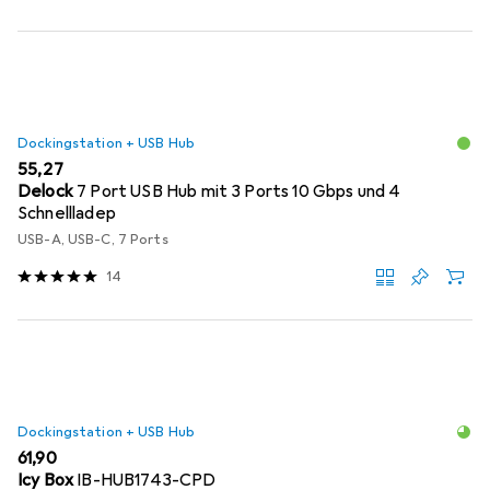
Dockingstation + USB Hub
EUR
55,27
Delock
7 Port USB Hub mit 3 Ports 10 Gbps und 4
Schnellladep
USB-A, USB-C, 7 Ports
14
Dockingstation + USB Hub
EUR
61,90
Icy Box
IB-HUB1743-CPD