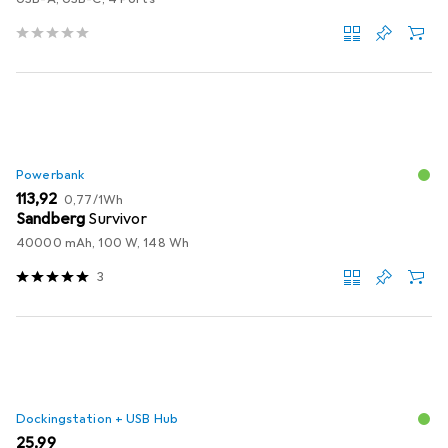
Powerbank
EUR
EUR
113,92
0,77
/
1Wh
Sandberg
Survivor
40000 mAh, 100 W, 148 Wh
3
Dockingstation + USB Hub
EUR
25,99