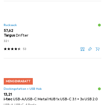
Rucksack
EUR
57,62
Targus
Drifter
32 l
53
MENGENRABATT
Dockingstation + USB Hub
EUR
13,21
i-tec
USB-A/USB-C Metal HUB 1x USB-C 3.1 + 3x USB 2.0
USB-A, USB-C, 4 Ports