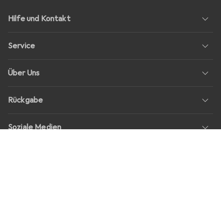
Hilfe und Kontakt
Service
Über Uns
Rückgabe
Soziale Medien
Stellenangebote
Preise
Alle Preise in EUR inkl. MwSt., zzgl.
Versandkosten
bei Bestellungen
unter
30,–
Shop Version