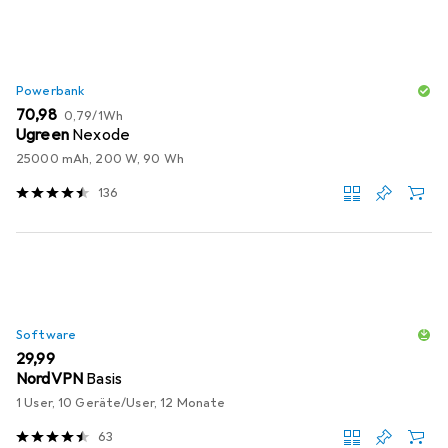
Powerbank
EUR
EUR
70,98
0,79
/
1Wh
Ugreen
Nexode
25000 mAh, 200 W, 90 Wh
136
Software
EUR
29,99
NordVPN
Basis
1 User, 10 Geräte/User, 12 Monate
63