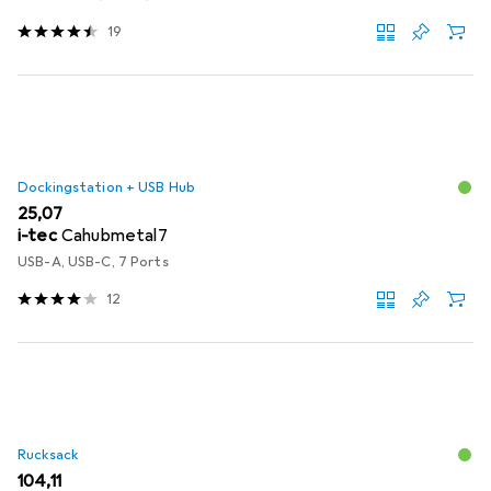
19
Dockingstation + USB Hub
EUR
25,07
i-tec
Cahubmetal7
USB-A, USB-C, 7 Ports
12
Rucksack
EUR
104,11