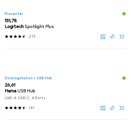
Presenter
EUR
151,78
Logitech
Spotlight Plus
273
Dockingstation + USB Hub
EUR
26,61
Hama
USB Hub
USB-A, USB-C, 4 Ports
141