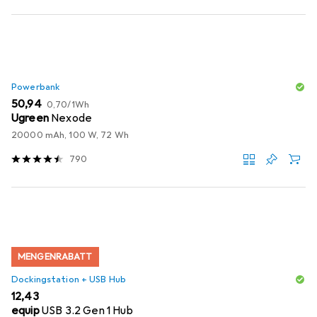
Powerbank
EUR
EUR
50,94
0,70
/
1Wh
Ugreen
Nexode
20000 mAh, 100 W, 72 Wh
790
MENGENRABATT
Dockingstation + USB Hub
EUR
12,43
equip
USB 3.2 Gen 1 Hub