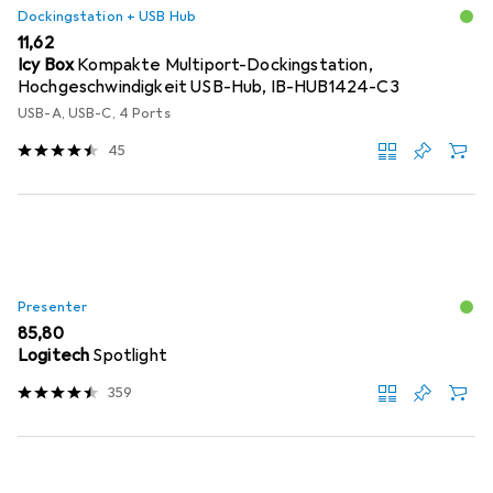
Dockingstation + USB Hub
EUR
11,62
Icy Box
Kompakte Multiport-Dockingstation,
Hochgeschwindigkeit USB-Hub, IB-HUB1424-C3
USB-A, USB-C, 4 Ports
45
Presenter
EUR
85,80
Logitech
Spotlight
359