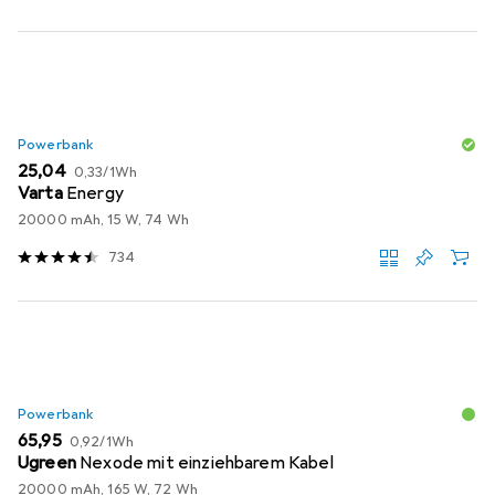
Powerbank
EUR
EUR
25,04
0,33
/
1Wh
Varta
Energy
20000 mAh, 15 W, 74 Wh
734
Powerbank
EUR
EUR
65,95
0,92
/
1Wh
Ugreen
Nexode mit einziehbarem Kabel
20000 mAh, 165 W, 72 Wh