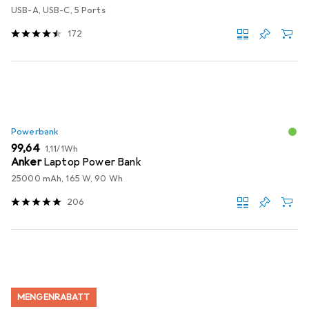
USB-A, USB-C, 5 Ports
172
Powerbank
EUR
EUR
99,64
1,11
/
1Wh
Anker
Laptop Power Bank
25000 mAh, 165 W, 90 Wh
206
MENGENRABATT