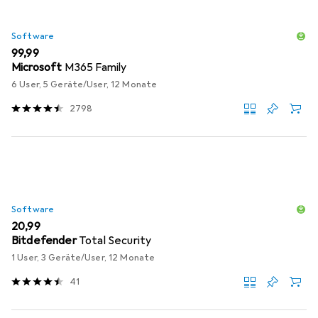
Software
EUR
99,99
Microsoft
M365 Family
6 User, 5 Geräte/User, 12 Monate
2798
Software
EUR
20,99
Bitdefender
Total Security
1 User, 3 Geräte/User, 12 Monate
41