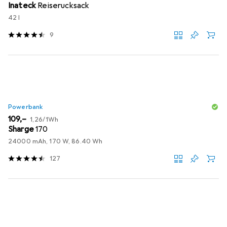
Inateck
Reiserucksack
42 l
9
Powerbank
EUR
EUR
109,–
1,26
/
1Wh
Sharge
170
24000 mAh, 170 W, 86.40 Wh
127