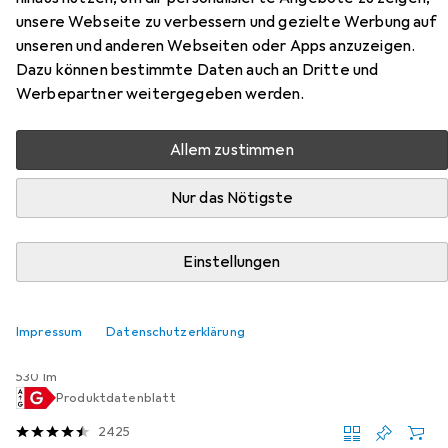
Zubehör für Celexon Motor
unsere Webseite zu verbessern und gezielte Werbung auf
Professional Plus
unseren und anderen Webseiten oder Apps anzuzeigen.
Dazu können bestimmte Daten auch an Dritte und
Werbepartner weitergegeben werden.
Hier findest du passendes Zubehör zum Produkt Celexon
Motor Professional Plus aus den Kategorien Tischlampe
und Leinwand Zubehör.
Allem zustimmen
Relevanz
Nur das Nötigste
Produktliste
Einstellungen
Tischlampe
EUR
112,99
Impressum
Datenschutzerklärung
Philips Hue
Play Basis + Erweiterung
530 lm
Produktdatenblatt
2425