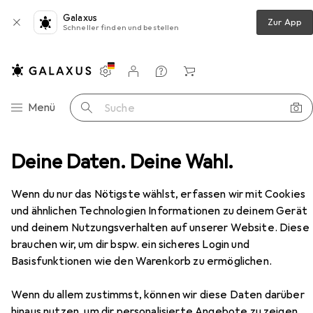
Galaxus
Zur App
Schneller finden und bestellen
Einstellungen
Kundenkonto
Vergleichslisten
Merklisten
Warenkorb
Navigation nach Kategorien
Menü
Suche
nwände
Deine Daten. Deine Wahl.
Leinwand
Celexon Motor Professional Plus
Zubehör
Wenn du nur das Nötigste wählst, erfassen wir mit Cookies
EUR
669,49
und ähnlichen Technologien Informationen zu deinem Gerät
Celexon
Motor Professional Plus
und deinem Nutzungsverhalten auf unserer Website. Diese
118", 4:3
brauchen wir, um dir bspw. ein sicheres Login und
Basisfunktionen wie den Warenkorb zu ermöglichen.
Wenn du allem zustimmst, können wir diese Daten darüber
hinaus nutzen, um dir personalisierte Angebote zu zeigen,