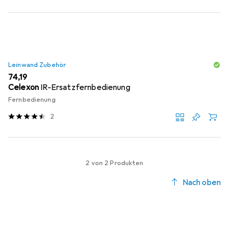
Leinwand Zubehör
EUR
74,19
Celexon
IR-Ersatzfernbedienung
Fernbedienung
2
2 von 2 Produkten
Nach oben