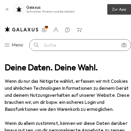
Galaxus
Zur App
Schneller finden und bestellen
Einstellungen
Kundenkonto
Vergleichslisten
Merklisten
Warenkorb
Navigation nach Kategorien
Menü
Suche
nwände
Deine Daten. Deine Wahl.
Leinwand
Celexon Motor Professional Plus
Zubehör
Wenn du nur das Nötigste wählst, erfassen wir mit Cookies
EUR
447,34
und ähnlichen Technologien Informationen zu deinem Gerät
Celexon
Motor Professional Plus
und deinem Nutzungsverhalten auf unserer Website. Diese
99", 16:9
brauchen wir, um dir bspw. ein sicheres Login und
Basisfunktionen wie den Warenkorb zu ermöglichen.
Wenn du allem zustimmst, können wir diese Daten darüber
hinaus nutzen, um dir personalisierte Angebote zu zeigen,