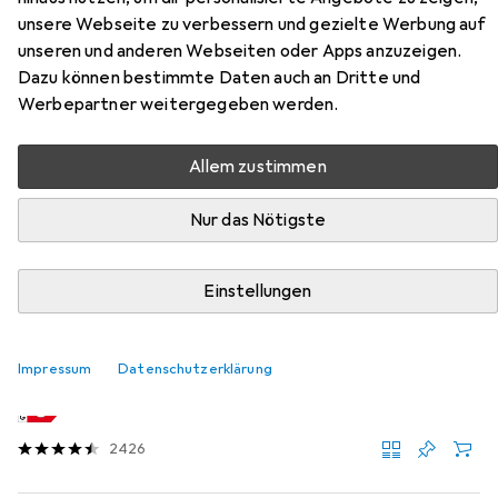
Zubehör für Celexon Motor
unsere Webseite zu verbessern und gezielte Werbung auf
Professional Plus
unseren und anderen Webseiten oder Apps anzuzeigen.
Dazu können bestimmte Daten auch an Dritte und
Hier findest du passendes Zubehör zum Produkt Celexon
Werbepartner weitergegeben werden.
Motor Professional Plus aus der Kategorie Tischlampe.
Allem zustimmen
Relevanz
Produktliste
Nur das Nötigste
Einstellungen
Tischlampe
EUR
113,99
Philips Hue
Play Basis + Erweiterung
Impressum
Datenschutzerklärung
530 lm
Produktdatenblatt
2426