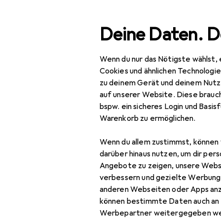
Suche
Deine Daten. D
Wenn du nur das Nötigste wählst, 
Navigation nach Kategorien
Gesamtsortiment
IT + Multimed
Gesamtsortiment
Cookies und ähnlichen Technologi
zu deinem Gerät und deinem Nutz
EU
13 
IT + Multimedia
auf unserer Website. Diese brauch
Ci
bspw. ein sicheres Login und Basis
Netzwerk
24 
Warenkorb zu ermöglichen.
Bridges + Router
Wenn du allem zustimmst, können 
Access Point
Zubehör fü
darüber hinaus nutzen, um dir pers
Angebote zu zeigen, unsere Webs
Netzwerk Switch
verbessern und gezielte Werbung
Hier findest du passend
anderen Webseiten oder Apps an
Powerline
können bestimmte Daten auch an 
Sortieren nach
:
Relevanz
Router
Werbepartner weitergegeben we
Produktliste