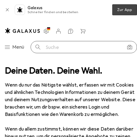
Galaxus
Zur App
Schneller finden und bestellen
Einstellungen
Kundenkonto
Vergleichslisten
Merklisten
Warenkorb
Navigation nach Kategorien
Menü
Suche
witch
Deine Daten. Deine Wahl.
Cisco PoE+ Switch CBS350-24P-4G-EU 28 Port
Zubehör
Cisco
PoE+ Switch CBS350-24P-4G-
Wenn du nur das Nötigste wählst, erfassen wir mit Cookies
EU 28 Port
und ähnlichen Technologien Informationen zu deinem Gerät
24 Ports
und deinem Nutzungsverhalten auf unserer Website. Diese
brauchen wir, um dir bspw. ein sicheres Login und
Basisfunktionen wie den Warenkorb zu ermöglichen.
Zubehör für Cisco PoE+ Switch
CBS350-24P-4G-EU 28 Port
Wenn du allem zustimmst, können wir diese Daten darüber
hinaus nutzen, um dir personalisierte Angebote zu zeigen,