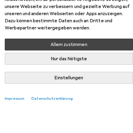
unsere Webseite zu verbessern und gezielte Werbung auf
Hier findest du passendes Zubehör zum Produkt Cisco
unseren und anderen Webseiten oder Apps anzuzeigen.
PoE+ Switch CBS350-24P-4G-EU 28 Port aus den
Dazu können bestimmte Daten auch an Dritte und
Kategorien Transceiver und Stromkabel.
Werbepartner weitergegeben werden.
Relevanz
Produktliste
Allem zustimmen
Nur das Nötigste
Transceiver
EUR
123,76
Einstellungen
Cisco
Mgbsx1
1
Impressum
Datenschutzerklärung