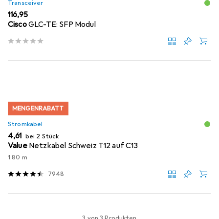
Transceiver
EUR
116,95
Cisco
GLC-TE: SFP Modul
MENGENRABATT
Stromkabel
EUR
4,61
bei 2 Stück
Value
Netzkabel Schweiz T12 auf C13
1.80 m
7948
3 von 3 Produkten