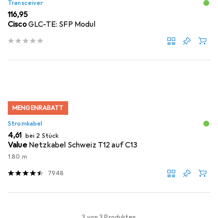
Transceiver
EUR
116,95
Cisco
GLC-TE: SFP Modul
MENGENRABATT
Stromkabel
EUR
4,61
bei 2 Stück
Value
Netzkabel Schweiz T12 auf C13
1.80 m
7948
3 von 3 Produkten