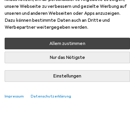
unsere Webseite zu verbessern und gezielte Werbung auf
Hier findest du passendes Zubehör zum Produkt Cisco
unseren und anderen Webseiten oder Apps anzuzeigen.
Switch CBS250-48T-4G-EU 52 Port aus den Kategorien
Dazu können bestimmte Daten auch an Dritte und
Transceiver und Stromkabel.
Werbepartner weitergegeben werden.
Relevanz
Produktliste
Allem zustimmen
Nur das Nötigste
Transceiver
EUR
123,76
Einstellungen
Cisco
Mgbsx1
1
Impressum
Datenschutzerklärung