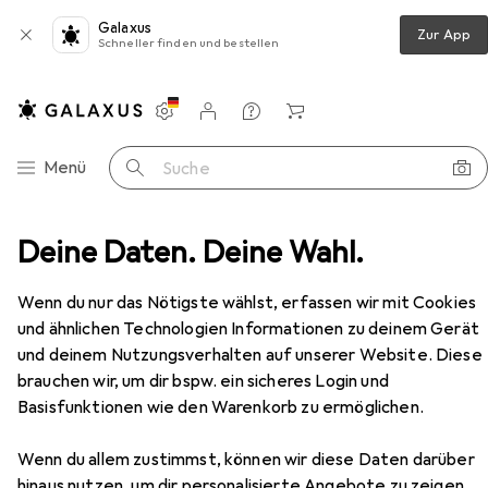
Galaxus
Zur App
Schneller finden und bestellen
Einstellungen
Kundenkonto
Vergleichslisten
Merklisten
Warenkorb
Navigation nach Kategorien
Menü
Suche
erk Switch
Deine Daten. Deine Wahl.
Cisco Switch CBS250-48T-4G-EU 52 Port
Zubehör
Cisco
Switch CBS250-48T-4G-EU 52
Wenn du nur das Nötigste wählst, erfassen wir mit Cookies
Port
und ähnlichen Technologien Informationen zu deinem Gerät
48 Ports
und deinem Nutzungsverhalten auf unserer Website. Diese
brauchen wir, um dir bspw. ein sicheres Login und
Basisfunktionen wie den Warenkorb zu ermöglichen.
Zubehör für Cisco Switch
CBS250-48T-4G-EU 52 Port
Wenn du allem zustimmst, können wir diese Daten darüber
hinaus nutzen, um dir personalisierte Angebote zu zeigen,