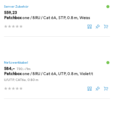
Server Zubehör
EUR
559,23
Patchbox
one / 8RU / Cat 6A, STP, 0.8 m, Weiss
Netzwerkkabel
EUR
EUR
584,–
730,–
/
1m
Patchbox
one / 8RU / Cat 6A, UTP, 0.8 m, Violett
U/UTP, CAT6a, 0.80 m