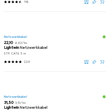
118
Netzwerkkabel
EUR
EUR
22,10
4,42
/
1m
Lightwin
Netzwerkkabel
STP, CAT6, 5 m
224
Netzwerkkabel
EUR
EUR
31,50
3,15
/
1m
Lightwin
Netzwerkkabel