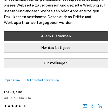
DGS-1210 aus den Kategorien Netzwerkkabel,
unsere Webseite zu verbessern und gezielte Werbung auf
Serverschrank Zubehör und Server Zubehör.
unseren und anderen Webseiten oder Apps anzuzeigen.
Dazu können bestimmte Daten auch an Dritte und
Werbepartner weitergegeben werden.
Beliebt
Netzwerkkabel
Serverschrank Zubehör
Serve
Allem zustimmen
Relevanz
Nur das Nötigste
Produktliste
Einstellungen
MENGENRABATT
Netzwerkkabel
Impressum
Datenschutzerklärung
EUR
EUR
6,05
bei 2 Stück
3,03
/
1m
Roline
U/FTP DataCenter Patchkabel Kat.6A (Class EA),
LSOH, slim
U/FTP, CAT6a, 2 m
17