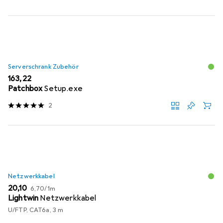
Serverschrank Zubehör
EUR
163,22
Patchbox
Setup.exe
2
Netzwerkkabel
EUR
EUR
20,10
6,70
/
1m
Lightwin
Netzwerkkabel
U/FTP, CAT6a, 3 m