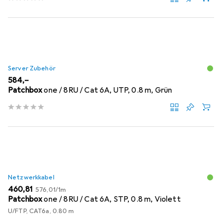
Server Zubehör
EUR
584,–
Patchbox
one / 8RU / Cat 6A, UTP, 0.8 m, Grün
Netzwerkkabel
EUR
EUR
460,81
576,01
/
1m
Patchbox
one / 8RU / Cat 6A, STP, 0.8 m, Violett
U/FTP, CAT6a, 0.80 m