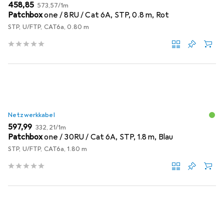
EUR
EUR
458,85
573,57
/
1m
Patchbox
one / 8RU / Cat 6A, STP, 0.8 m, Rot
STP, U/FTP, CAT6a, 0.80 m
Netzwerkkabel
EUR
EUR
597,99
332,21
/
1m
Patchbox
one / 30RU / Cat 6A, STP, 1.8 m, Blau
STP, U/FTP, CAT6a, 1.80 m