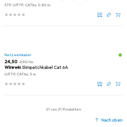
STP, U/FTP, CAT6a, 0.80 m
Netzwerkkabel
EUR
EUR
24,50
4,90
/
1m
Wirewin
Slimpatchkabel Cat 6A
U/FTP, CAT6a, 5 m
21 von 21 Produkten
Nach oben