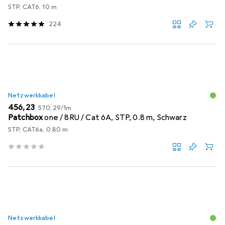
STP, CAT6, 10 m
224
Netzwerkkabel
EUR
EUR
456,23
570,29
/
1m
Patchbox
one / 8RU / Cat 6A, STP, 0.8 m, Schwarz
STP, CAT6a, 0.80 m
Netzwerkkabel