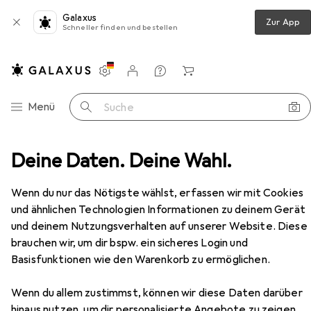
Galaxus
Zur App
Schneller finden und bestellen
Einstellungen
Kundenkonto
Vergleichslisten
Merklisten
Warenkorb
Navigation nach Kategorien
Menü
Suche
idges + Router
Deine Daten. Deine Wahl.
Netzwerk Switch
D-Link DGS-1210
Zubehör
EUR
338,11
Wenn du nur das Nötigste wählst, erfassen wir mit Cookies
D-Link
DGS-1210
und ähnlichen Technologien Informationen zu deinem Gerät
28 Ports
und deinem Nutzungsverhalten auf unserer Website. Diese
brauchen wir, um dir bspw. ein sicheres Login und
Basisfunktionen wie den Warenkorb zu ermöglichen.
Zubehör für D-Link DGS-1210
Wenn du allem zustimmst, können wir diese Daten darüber
Hier findest du passendes Zubehör zum Produkt D-Link
hinaus nutzen, um dir personalisierte Angebote zu zeigen,