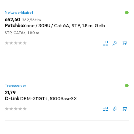
Netzwerkkabel
EUR
EUR
652,60
362,56
/
1m
Patchbox
one / 30RU / Cat 6A, STP, 1.8 m, Gelb
STP, CAT6a, 1.80 m
Transceiver
EUR
21,79
D-Link
DEM-311GTt, 1000BaseSX