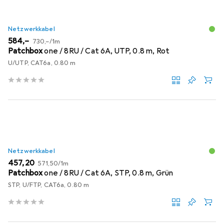
Netzwerkkabel
EUR
EUR
584,–
730,–
/
1m
Patchbox
one / 8RU / Cat 6A, UTP, 0.8 m, Rot
U/UTP, CAT6a, 0.80 m
Netzwerkkabel
EUR
EUR
457,20
571,50
/
1m
Patchbox
one / 8RU / Cat 6A, STP, 0.8 m, Grün
STP, U/FTP, CAT6a, 0.80 m