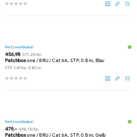
Netzwerkkabel
EUR
EUR
456,98
571,23
/
1m
Patchbox
one / 8RU / Cat 6A, STP, 0.8 m, Blau
STP, CAT6a, 0.80 m
Netzwerkkabel
EUR
EUR
479,–
598,75
/
1m
Patchbox
one / 8RU / Cat 6A, STP, 0.8 m, Gelb