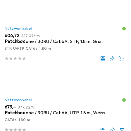
Netzwerkkabel
EUR
EUR
606,72
337,07
/
1m
Patchbox
one / 30RU / Cat 6A, STP, 1.8 m, Grün
STP, U/FTP, CAT6a, 1.80 m
Netzwerkkabel
EUR
EUR
679,–
377,22
/
1m
Patchbox
one / 30RU / Cat 6A, UTP, 1.8 m, Weiss
CAT6a, 1.80 m