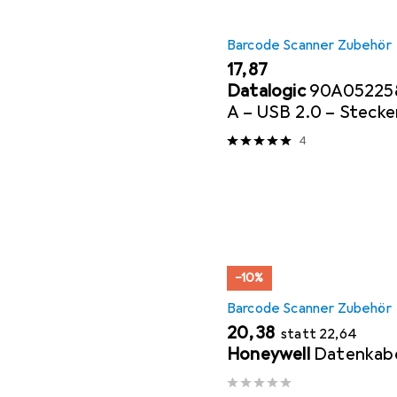
Barcode Scanner Zubehör
EUR
17,87
Datalogic
90A052258
A – USB 2.0 – Stecke
4
−10%
Barcode Scanner Zubehör
EUR
EUR
20,38
statt
22,64
Honeywell
Datenkab