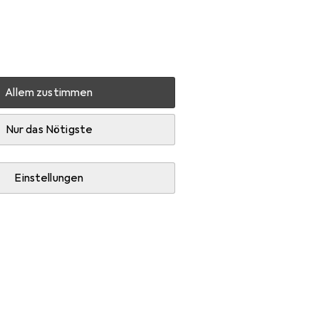
Einstellungen
Kundenkonto
Vergleichslisten
Merklisten
Warenkorb
Anmelden
Allem zustimmen
Barcode Scanner
Datalogic Skorpio X5
Zubehör
Nur das Nötigste
Einstellungen