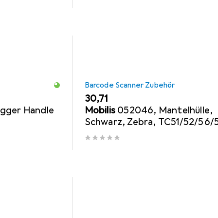
Barcode Scanner Zubehör
EUR
30,71
gger Handle
Mobilis
052046, Mantelhülle,
Schwarz, Zebra, TC51/52/56/5
44 g