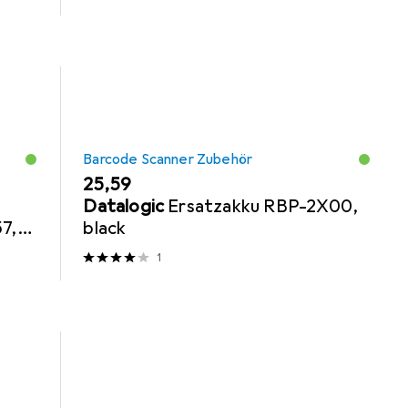
Barcode Scanner Zubehör
EUR
25,59
Datalogic
Ersatzakku RBP-2X00,
7,
black
1