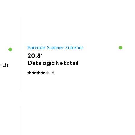
Barcode Scanner Zubehör
EUR
20,81
Datalogic
Netzteil
ith
6