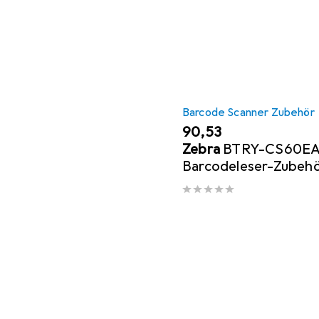
Barcode Scanner Zubehör
EUR
90,53
Zebra
BTRY-CS60E
Barcodeleser-Zubeh