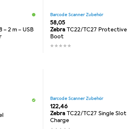
Barcode Scanner Zubehör
EUR
58,05
 – 2 m – USB
Zebra
TC22/TC27 Protective
r
Boot
Barcode Scanner Zubehör
EUR
122,46
Zebra
TC22/TC27 Single Slot
el
Charge