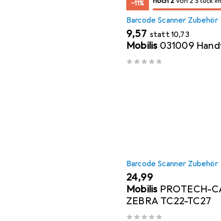
2
2
noch 2
/ 2
/ 2 im Sale
von 2 Stück im
−11%
Barcode Scanner Zubehör
EUR
EUR
9,57
statt
10,73
Mobilis
031009 Handy
Barcode Scanner Zubehör
EUR
24,99
Mobilis
PROTECH-CA
ZEBRA TC22-TC27