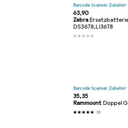
Barcode Scanner Zubehör
EUR
63,90
Zebra
Ersatzbatterie
DS3678,LI3678
Barcode Scanner Zubehör
EUR
35,35
Rammount
Doppel G
28