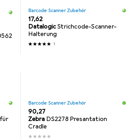
Barcode Scanner Zubehör
EUR
17,62
Datalogic
Strichcode-Scanner-
Halterung
0562
1
Barcode Scanner Zubehör
EUR
90,27
für
Zebra
DS2278 Presantation
Cradle