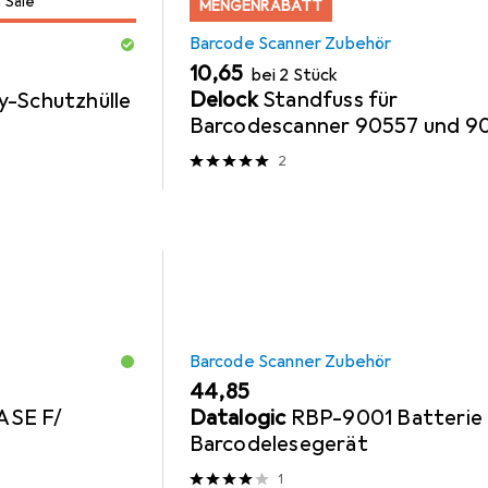
 Sale
MENGENRABATT
Barcode Scanner Zubehör
EUR
10,65
bei 2 Stück
Delock
Standfuss für
-Schutzhülle
Barcodescanner 90557 und 9
2
Barcode Scanner Zubehör
EUR
44,85
SE F/
Datalogic
RBP-9001 Batterie 
Barcodelesegerät
1