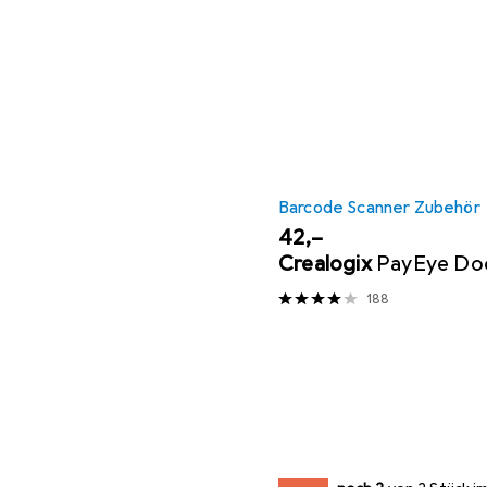
Barcode Scanner Zubehör
EUR
42,–
Crealogix
PayEye Doc
188