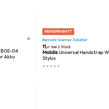
MENGENRABATT
Barcode Scanner Zubehör
EUR
11,–
bei 2 Stück
AB0E-04
Mobilis
Universal Handstrap W
ör Akku
Stylus