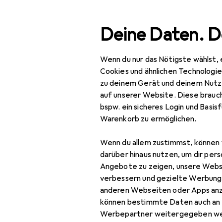
Suche
Deine Daten. D
Wenn du nur das Nötigste wählst, 
Navigation nach Kategorien
Gesamtsortiment
IT +
Gesamtsortiment
Cookies und ähnlichen Technologi
zu deinem Gerät und deinem Nutz
IT + Multimedia
auf unserer Website. Diese brauch
bspw. ein sicheres Login und Basis
Peripherie
Warenkorb zu ermöglichen.
Drucker + Scanner
Wenn du allem zustimmst, können 
Scannen
darüber hinaus nutzen, um dir pers
EU
18
Angebote zu zeigen, unsere Webs
Da
3D Scanner
verbessern und gezielte Werbung
2D-
anderen Webseiten oder Apps an
Barcode Scanner
können bestimmte Daten auch an 
Barcode Scanner
Werbepartner weitergegeben we